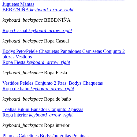
Juguetes
Mantas
BEBE/NIÑA
keyboard_arrow_right
keyboard_backspace
BEBE/NIÑA
Ropa Casual
keyboard_arrow_right
keyboard_backspace
Ropa Casual
Bodys
Peto/Pelele
Chaquetas
Pantalones
Camisetas
Conjunto 2
piezas
Vestidos
Ropa Fiesta
keyboard_arrow_right
keyboard_backspace
Ropa Fiesta
Vestidos
Peleles
Conjunto 2 Pzas.
Bodys
Chaquetas
Ropa de baño
keyboard_arrow_right
keyboard_backspace
Ropa de baño
Toallas
Bikini
Bañador
Conjunto 2 piezas
Ropa interior
keyboard_arrow_right
keyboard_backspace
Ropa interior
Pijamas
Calcetines
Bodys/braguitas
Polainas