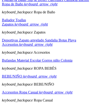
Ropa de Baño
keyboard_arrow_right
keyboard_backspace
Ropa de Baño
Bañador
Toallas
Zapatos
keyboard_arrow_right
keyboard_backspace
Zapatos
Deportivas
Zapato arreglado
Sandalia
Botas
Playa
Accesorios
keyboard_arrow_right
keyboard_backspace
Accesorios
Bufandas
Material Escolar
Gorros niño
Colonia
keyboard_backspace
ROPA BEBÉS
BEBE/NIÑO
keyboard_arrow_right
keyboard_backspace
BEBE/NIÑO
Accesorios
Ropa Casual
keyboard_arrow_right
keyboard_backspace
Ropa Casual