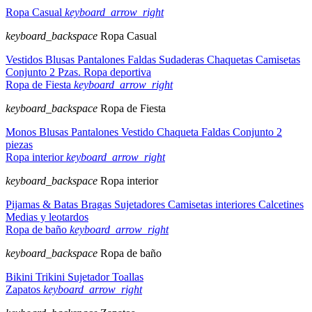
Ropa Casual
keyboard_arrow_right
keyboard_backspace
Ropa Casual
Vestidos
Blusas
Pantalones
Faldas
Sudaderas
Chaquetas
Camisetas
Conjunto 2 Pzas.
Ropa deportiva
Ropa de Fiesta
keyboard_arrow_right
keyboard_backspace
Ropa de Fiesta
Monos
Blusas
Pantalones
Vestido
Chaqueta
Faldas
Conjunto 2
piezas
Ropa interior
keyboard_arrow_right
keyboard_backspace
Ropa interior
Pijamas & Batas
Bragas
Sujetadores
Camisetas interiores
Calcetines
Medias y leotardos
Ropa de baño
keyboard_arrow_right
keyboard_backspace
Ropa de baño
Bikini
Trikini
Sujetador
Toallas
Zapatos
keyboard_arrow_right