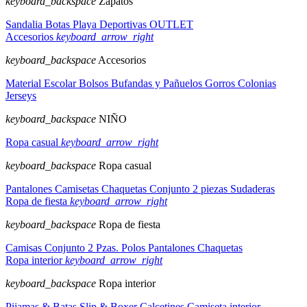
keyboard_backspace
Zapatos
Sandalia
Botas
Playa
Deportivas
OUTLET
Accesorios
keyboard_arrow_right
keyboard_backspace
Accesorios
Material Escolar
Bolsos
Bufandas y Pañuelos
Gorros
Colonias
Jerseys
keyboard_backspace
NIÑO
Ropa casual
keyboard_arrow_right
keyboard_backspace
Ropa casual
Pantalones
Camisetas
Chaquetas
Conjunto 2 piezas
Sudaderas
Ropa de fiesta
keyboard_arrow_right
keyboard_backspace
Ropa de fiesta
Camisas
Conjunto 2 Pzas.
Polos
Pantalones
Chaquetas
Ropa interior
keyboard_arrow_right
keyboard_backspace
Ropa interior
Pijamas & Batas
Slip & Boxer
Calcetines
Camiseta interior