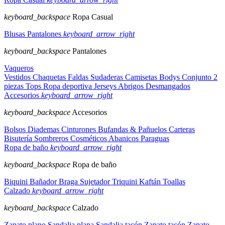
keyboard_backspace
Ropa Casual
Blusas
Pantalones
keyboard_arrow_right
keyboard_backspace
Pantalones
Vaqueros
Vestidos
Chaquetas
Faldas
Sudaderas
Camisetas
Bodys
Conjunto 2
piezas
Tops
Ropa deportiva
Jerseys
Abrigos
Desmangados
Accesorios
keyboard_arrow_right
keyboard_backspace
Accesorios
Bolsos
Diademas
Cinturones
Bufandas & Pañuelos
Carteras
Bisutería
Sombreros
Cosméticos
Abanicos
Paraguas
Ropa de baño
keyboard_arrow_right
keyboard_backspace
Ropa de baño
Biquini
Bañador
Braga
Sujetador
Triquini
Kaftán
Toallas
Calzado
keyboard_arrow_right
keyboard_backspace
Calzado
Zapato plano
Sandalia plana
Sandalia tacón
Zapato tacón
Zapato