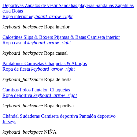
Deportivas
Zapatos de vestir
Sandalias playeras
Sandalias
Zapatillas
casa
Botas
Ropa interior
keyboard_arrow_right
keyboard_backspace
Ropa interior
Calcetines
Slips & Bóxers
Pijamas & Batas
Camiseta interior
Ropa casual
keyboard_arrow_right
keyboard_backspace
Ropa casual
Pantalones
Camisetas
Chaquetas & Abrigos
Ropa de fiesta
keyboard_arrow_right
keyboard_backspace
Ropa de fiesta
Camisas
Polos
Pantalón
Chaquetas
Ropa deportiva
keyboard_arrow_right
keyboard_backspace
Ropa deportiva
Chándal
Sudaderas
Camiseta deportiva
Pantalón deportivo
Jerseys
keyboard_backspace
NIÑA