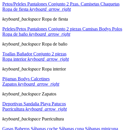
Petos/Peleles
Pantalones
Conjunto 2 Pzas.
Camisetas
Chaquetas
Ropa de fiesta
keyboard_arrow_right
keyboard_backspace
Ropa de fiesta
Peleles/Petos
Pantalones
Conjunto 2 piezas
Camisas
Bodys
Polos
Ropa de baño
keyboard_arrow_right
keyboard_backspace
Ropa de baño
Toallas
Bañador
Conjunto 2 piezas
Ropa interior
keyboard_arrow_right
keyboard_backspace
Ropa interior
Pijamas
Bodys
Calcetines
Zapatos
keyboard_arrow_right
keyboard_backspace
Zapatos
Deportivas
Sandalia
Playa
Patucos
Puericultura
keyboard_arrow_right
keyboard_backspace
Puericultura
Gasas
Baberos
Sábanas coche
Sábanas cuna
Sábanas minicuna