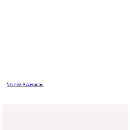
Pen
7,9
Ver más Accesorios