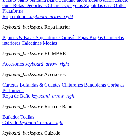
cuña
Botas
Deportivas
Chanclas playeras
Zapatillas casa
Outlet
Plataforma
Ropa interior
keyboard_arrow_right
keyboard_backspace
Ropa interior
Pijamas & Batas
Sujetadores
Camisón
Fajas
Bragas
Camisetas
interiores
Calcetines
Medias
keyboard_backspace
HOMBRE
Accesorios
keyboard_arrow_right
keyboard_backspace
Accesorios
Carteras
Bufandas & Guantes
Cinturones
Bandoleras
Corbatas
Perfumeria
Ropa de Baño
keyboard_arrow_right
keyboard_backspace
Ropa de Baño
Bañador
Toallas
Calzado
keyboard_arrow_right
keyboard_backspace
Calzado