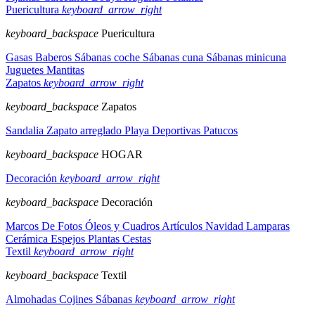
Puericultura
keyboard_arrow_right
keyboard_backspace
Puericultura
Gasas
Baberos
Sábanas coche
Sábanas cuna
Sábanas minicuna
Juguetes
Mantitas
Zapatos
keyboard_arrow_right
keyboard_backspace
Zapatos
Sandalia
Zapato arreglado
Playa
Deportivas
Patucos
keyboard_backspace
HOGAR
Decoración
keyboard_arrow_right
keyboard_backspace
Decoración
Marcos De Fotos
Óleos y Cuadros
Artículos Navidad
Lamparas
Cerámica
Espejos
Plantas
Cestas
Textil
keyboard_arrow_right
keyboard_backspace
Textil
Almohadas
Cojines
Sábanas
keyboard_arrow_right