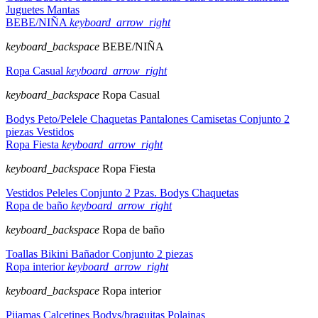
Juguetes
Mantas
BEBE/NIÑA
keyboard_arrow_right
keyboard_backspace
BEBE/NIÑA
Ropa Casual
keyboard_arrow_right
keyboard_backspace
Ropa Casual
Bodys
Peto/Pelele
Chaquetas
Pantalones
Camisetas
Conjunto 2
piezas
Vestidos
Ropa Fiesta
keyboard_arrow_right
keyboard_backspace
Ropa Fiesta
Vestidos
Peleles
Conjunto 2 Pzas.
Bodys
Chaquetas
Ropa de baño
keyboard_arrow_right
keyboard_backspace
Ropa de baño
Toallas
Bikini
Bañador
Conjunto 2 piezas
Ropa interior
keyboard_arrow_right
keyboard_backspace
Ropa interior
Pijamas
Calcetines
Bodys/braguitas
Polainas