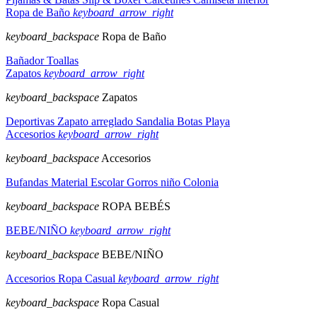
Ropa de Baño
keyboard_arrow_right
keyboard_backspace
Ropa de Baño
Bañador
Toallas
Zapatos
keyboard_arrow_right
keyboard_backspace
Zapatos
Deportivas
Zapato arreglado
Sandalia
Botas
Playa
Accesorios
keyboard_arrow_right
keyboard_backspace
Accesorios
Bufandas
Material Escolar
Gorros niño
Colonia
keyboard_backspace
ROPA BEBÉS
BEBE/NIÑO
keyboard_arrow_right
keyboard_backspace
BEBE/NIÑO
Accesorios
Ropa Casual
keyboard_arrow_right
keyboard_backspace
Ropa Casual