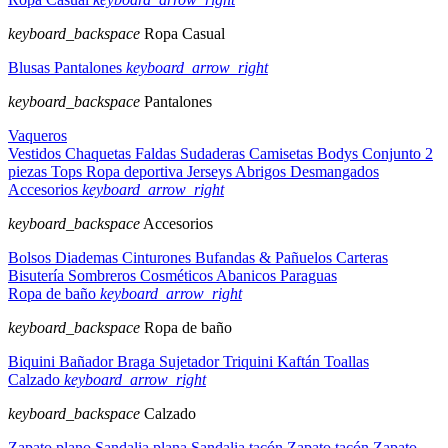
keyboard_backspace
Ropa Casual
Blusas
Pantalones
keyboard_arrow_right
keyboard_backspace
Pantalones
Vaqueros
Vestidos
Chaquetas
Faldas
Sudaderas
Camisetas
Bodys
Conjunto 2
piezas
Tops
Ropa deportiva
Jerseys
Abrigos
Desmangados
Accesorios
keyboard_arrow_right
keyboard_backspace
Accesorios
Bolsos
Diademas
Cinturones
Bufandas & Pañuelos
Carteras
Bisutería
Sombreros
Cosméticos
Abanicos
Paraguas
Ropa de baño
keyboard_arrow_right
keyboard_backspace
Ropa de baño
Biquini
Bañador
Braga
Sujetador
Triquini
Kaftán
Toallas
Calzado
keyboard_arrow_right
keyboard_backspace
Calzado
Zapato plano
Sandalia plana
Sandalia tacón
Zapato tacón
Zapato