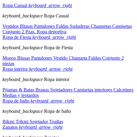
Ropa Casual
keyboard_arrow_right
keyboard_backspace
Ropa Casual
Vestidos
Blusas
Pantalones
Faldas
Sudaderas
Chaquetas
Camisetas
Conjunto 2 Pzas.
Ropa deportiva
Ropa de Fiesta
keyboard_arrow_right
keyboard_backspace
Ropa de Fiesta
Monos
Blusas
Pantalones
Vestido
Chaqueta
Faldas
Conjunto 2
piezas
Ropa interior
keyboard_arrow_right
keyboard_backspace
Ropa interior
Pijamas & Batas
Bragas
Sujetadores
Camisetas interiores
Calcetines
Medias y leotardos
Ropa de baño
keyboard_arrow_right
keyboard_backspace
Ropa de baño
Bikini
Trikini
Sujetador
Toallas
Zapatos
keyboard_arrow_right