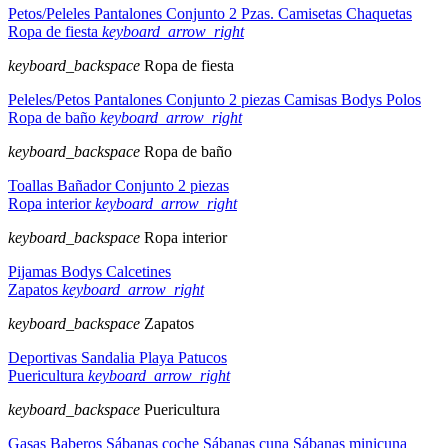
Petos/Peleles
Pantalones
Conjunto 2 Pzas.
Camisetas
Chaquetas
Ropa de fiesta
keyboard_arrow_right
keyboard_backspace
Ropa de fiesta
Peleles/Petos
Pantalones
Conjunto 2 piezas
Camisas
Bodys
Polos
Ropa de baño
keyboard_arrow_right
keyboard_backspace
Ropa de baño
Toallas
Bañador
Conjunto 2 piezas
Ropa interior
keyboard_arrow_right
keyboard_backspace
Ropa interior
Pijamas
Bodys
Calcetines
Zapatos
keyboard_arrow_right
keyboard_backspace
Zapatos
Deportivas
Sandalia
Playa
Patucos
Puericultura
keyboard_arrow_right
keyboard_backspace
Puericultura
Gasas
Baberos
Sábanas coche
Sábanas cuna
Sábanas minicuna