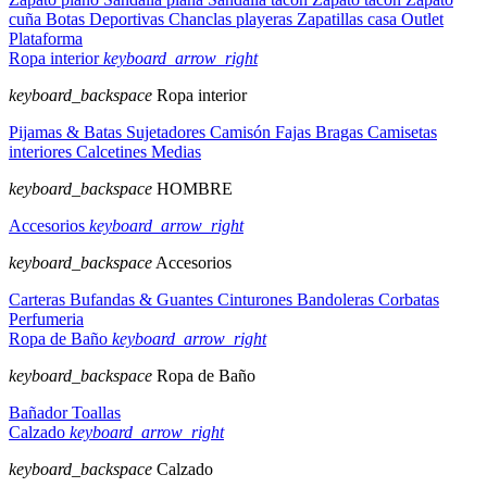
cuña
Botas
Deportivas
Chanclas playeras
Zapatillas casa
Outlet
Plataforma
Ropa interior
keyboard_arrow_right
keyboard_backspace
Ropa interior
Pijamas & Batas
Sujetadores
Camisón
Fajas
Bragas
Camisetas
interiores
Calcetines
Medias
keyboard_backspace
HOMBRE
Accesorios
keyboard_arrow_right
keyboard_backspace
Accesorios
Carteras
Bufandas & Guantes
Cinturones
Bandoleras
Corbatas
Perfumeria
Ropa de Baño
keyboard_arrow_right
keyboard_backspace
Ropa de Baño
Bañador
Toallas
Calzado
keyboard_arrow_right
keyboard_backspace
Calzado