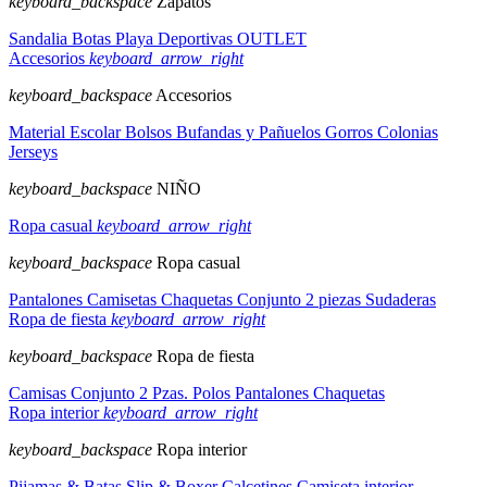
keyboard_backspace
Zapatos
Sandalia
Botas
Playa
Deportivas
OUTLET
Accesorios
keyboard_arrow_right
keyboard_backspace
Accesorios
Material Escolar
Bolsos
Bufandas y Pañuelos
Gorros
Colonias
Jerseys
keyboard_backspace
NIÑO
Ropa casual
keyboard_arrow_right
keyboard_backspace
Ropa casual
Pantalones
Camisetas
Chaquetas
Conjunto 2 piezas
Sudaderas
Ropa de fiesta
keyboard_arrow_right
keyboard_backspace
Ropa de fiesta
Camisas
Conjunto 2 Pzas.
Polos
Pantalones
Chaquetas
Ropa interior
keyboard_arrow_right
keyboard_backspace
Ropa interior
Pijamas & Batas
Slip & Boxer
Calcetines
Camiseta interior