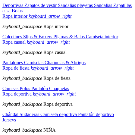
Deportivas
Zapatos de vestir
Sandalias playeras
Sandalias
Zapatillas
casa
Botas
Ropa interior
keyboard_arrow_right
keyboard_backspace
Ropa interior
Calcetines
Slips & Bóxers
Pijamas & Batas
Camiseta interior
Ropa casual
keyboard_arrow_right
keyboard_backspace
Ropa casual
Pantalones
Camisetas
Chaquetas & Abrigos
Ropa de fiesta
keyboard_arrow_right
keyboard_backspace
Ropa de fiesta
Camisas
Polos
Pantalón
Chaquetas
Ropa deportiva
keyboard_arrow_right
keyboard_backspace
Ropa deportiva
Chándal
Sudaderas
Camiseta deportiva
Pantalón deportivo
Jerseys
keyboard_backspace
NIÑA