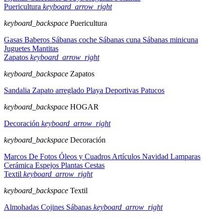
Puericultura
keyboard_arrow_right
keyboard_backspace
Puericultura
Gasas
Baberos
Sábanas coche
Sábanas cuna
Sábanas minicuna
Juguetes
Mantitas
Zapatos
keyboard_arrow_right
keyboard_backspace
Zapatos
Sandalia
Zapato arreglado
Playa
Deportivas
Patucos
keyboard_backspace
HOGAR
Decoración
keyboard_arrow_right
keyboard_backspace
Decoración
Marcos De Fotos
Óleos y Cuadros
Artículos Navidad
Lamparas
Cerámica
Espejos
Plantas
Cestas
Textil
keyboard_arrow_right
keyboard_backspace
Textil
Almohadas
Cojines
Sábanas
keyboard_arrow_right