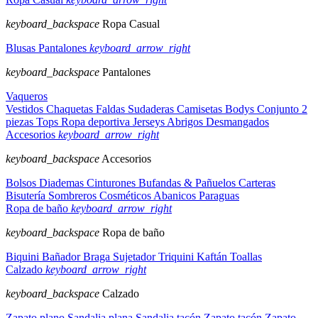
keyboard_backspace
Ropa Casual
Blusas
Pantalones
keyboard_arrow_right
keyboard_backspace
Pantalones
Vaqueros
Vestidos
Chaquetas
Faldas
Sudaderas
Camisetas
Bodys
Conjunto 2
piezas
Tops
Ropa deportiva
Jerseys
Abrigos
Desmangados
Accesorios
keyboard_arrow_right
keyboard_backspace
Accesorios
Bolsos
Diademas
Cinturones
Bufandas & Pañuelos
Carteras
Bisutería
Sombreros
Cosméticos
Abanicos
Paraguas
Ropa de baño
keyboard_arrow_right
keyboard_backspace
Ropa de baño
Biquini
Bañador
Braga
Sujetador
Triquini
Kaftán
Toallas
Calzado
keyboard_arrow_right
keyboard_backspace
Calzado
Zapato plano
Sandalia plana
Sandalia tacón
Zapato tacón
Zapato