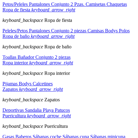
Petos/Peleles
Pantalones
Conjunto 2 Pzas.
Camisetas
Chaquetas
Ropa de fiesta
keyboard_arrow_right
keyboard_backspace
Ropa de fiesta
Peleles/Petos
Pantalones
Conjunto 2 piezas
Camisas
Bodys
Polos
Ropa de baño
keyboard_arrow_right
keyboard_backspace
Ropa de baño
Toallas
Bañador
Conjunto 2 piezas
Ropa interior
keyboard_arrow_right
keyboard_backspace
Ropa interior
Pijamas
Bodys
Calcetines
Zapatos
keyboard_arrow_right
keyboard_backspace
Zapatos
Deportivas
Sandalia
Playa
Patucos
Puericultura
keyboard_arrow_right
keyboard_backspace
Puericultura
Gasas
Baberos
Sábanas coche
Sábanas cuna
Sábanas minicuna