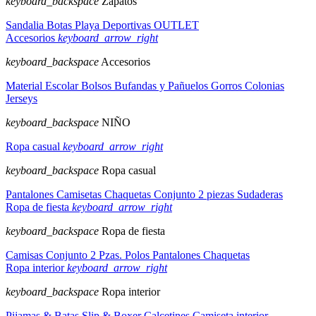
keyboard_backspace
Zapatos
Sandalia
Botas
Playa
Deportivas
OUTLET
Accesorios
keyboard_arrow_right
keyboard_backspace
Accesorios
Material Escolar
Bolsos
Bufandas y Pañuelos
Gorros
Colonias
Jerseys
keyboard_backspace
NIÑO
Ropa casual
keyboard_arrow_right
keyboard_backspace
Ropa casual
Pantalones
Camisetas
Chaquetas
Conjunto 2 piezas
Sudaderas
Ropa de fiesta
keyboard_arrow_right
keyboard_backspace
Ropa de fiesta
Camisas
Conjunto 2 Pzas.
Polos
Pantalones
Chaquetas
Ropa interior
keyboard_arrow_right
keyboard_backspace
Ropa interior
Pijamas & Batas
Slip & Boxer
Calcetines
Camiseta interior