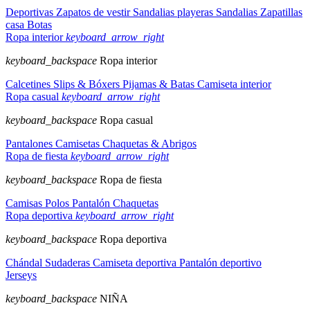
Deportivas
Zapatos de vestir
Sandalias playeras
Sandalias
Zapatillas
casa
Botas
Ropa interior
keyboard_arrow_right
keyboard_backspace
Ropa interior
Calcetines
Slips & Bóxers
Pijamas & Batas
Camiseta interior
Ropa casual
keyboard_arrow_right
keyboard_backspace
Ropa casual
Pantalones
Camisetas
Chaquetas & Abrigos
Ropa de fiesta
keyboard_arrow_right
keyboard_backspace
Ropa de fiesta
Camisas
Polos
Pantalón
Chaquetas
Ropa deportiva
keyboard_arrow_right
keyboard_backspace
Ropa deportiva
Chándal
Sudaderas
Camiseta deportiva
Pantalón deportivo
Jerseys
keyboard_backspace
NIÑA