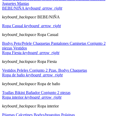
Juguetes
Mantas
BEBE/NIÑA
keyboard_arrow_right
keyboard_backspace
BEBE/NIÑA
Ropa Casual
keyboard_arrow_right
keyboard_backspace
Ropa Casual
Bodys
Peto/Pelele
Chaquetas
Pantalones
Camisetas
Conjunto 2
piezas
Vestidos
Ropa Fiesta
keyboard_arrow_right
keyboard_backspace
Ropa Fiesta
Vestidos
Peleles
Conjunto 2 Pzas.
Bodys
Chaquetas
Ropa de baño
keyboard_arrow_right
keyboard_backspace
Ropa de baño
Toallas
Bikini
Bañador
Conjunto 2 piezas
Ropa interior
keyboard_arrow_right
keyboard_backspace
Ropa interior
Pijamas
Calcetines
Bodys/braguitas
Polainas