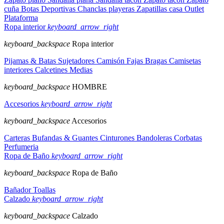
cuña
Botas
Deportivas
Chanclas playeras
Zapatillas casa
Outlet
Plataforma
Ropa interior
keyboard_arrow_right
keyboard_backspace
Ropa interior
Pijamas & Batas
Sujetadores
Camisón
Fajas
Bragas
Camisetas
interiores
Calcetines
Medias
keyboard_backspace
HOMBRE
Accesorios
keyboard_arrow_right
keyboard_backspace
Accesorios
Carteras
Bufandas & Guantes
Cinturones
Bandoleras
Corbatas
Perfumeria
Ropa de Baño
keyboard_arrow_right
keyboard_backspace
Ropa de Baño
Bañador
Toallas
Calzado
keyboard_arrow_right
keyboard_backspace
Calzado