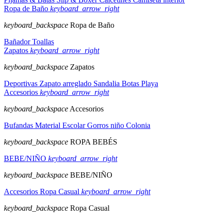
Ropa de Baño
keyboard_arrow_right
keyboard_backspace
Ropa de Baño
Bañador
Toallas
Zapatos
keyboard_arrow_right
keyboard_backspace
Zapatos
Deportivas
Zapato arreglado
Sandalia
Botas
Playa
Accesorios
keyboard_arrow_right
keyboard_backspace
Accesorios
Bufandas
Material Escolar
Gorros niño
Colonia
keyboard_backspace
ROPA BEBÉS
BEBE/NIÑO
keyboard_arrow_right
keyboard_backspace
BEBE/NIÑO
Accesorios
Ropa Casual
keyboard_arrow_right
keyboard_backspace
Ropa Casual