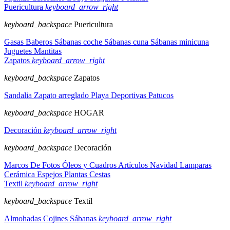
Puericultura
keyboard_arrow_right
keyboard_backspace
Puericultura
Gasas
Baberos
Sábanas coche
Sábanas cuna
Sábanas minicuna
Juguetes
Mantitas
Zapatos
keyboard_arrow_right
keyboard_backspace
Zapatos
Sandalia
Zapato arreglado
Playa
Deportivas
Patucos
keyboard_backspace
HOGAR
Decoración
keyboard_arrow_right
keyboard_backspace
Decoración
Marcos De Fotos
Óleos y Cuadros
Artículos Navidad
Lamparas
Cerámica
Espejos
Plantas
Cestas
Textil
keyboard_arrow_right
keyboard_backspace
Textil
Almohadas
Cojines
Sábanas
keyboard_arrow_right