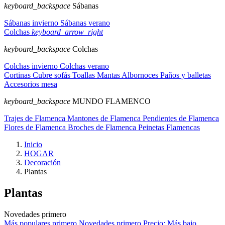
keyboard_backspace
Sábanas
Sábanas invierno
Sábanas verano
Colchas
keyboard_arrow_right
keyboard_backspace
Colchas
Colchas invierno
Colchas verano
Cortinas
Cubre sofás
Toallas
Mantas
Albornoces
Paños y balletas
Accesorios mesa
keyboard_backspace
MUNDO FLAMENCO
Trajes de Flamenca
Mantones de Flamenca
Pendientes de Flamenca
Flores de Flamenca
Broches de Flamenca
Peinetas Flamencas
Inicio
HOGAR
Decoración
Plantas
Plantas
Novedades primero
Más populares primero
Novedades primero
Precio: Más bajo