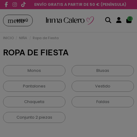
ENVÍO GRATIS A PARTIR DE 50 € (PENÍNSULA)
menu
0
MENÚ
INICIO
NIÑA
Ropa de Fiesta
ROPA DE FIESTA
Monos
Blusas
Pantalones
Vestido
Chaqueta
Faldas
Conjunto 2 piezas