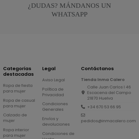
¿DUDAS? MÁNDANOS UN
WHATSAPP
Categorías
Legal
Contáctanos
destacadas
Tienda Inma Calero
Aviso Legal
Ropa de fiesta
Calle Juan Carlos I 46
Política de
para mujer
Escacena del Campo
Privacidad
21870 Huelva
Ropa de casual
Condiciones
para mujer
+34 670 53 66 95
Generales
Calzado de
Envíos y
mujer
pedidos@inmacalero.com
devoluciones
Ropa interior
Condiciones de
para mujer