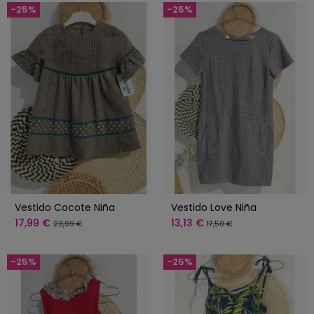
-25%
-25%
Vestido Cocote Niña
Vestido Love Niña
17,99 €
13,13 €
23,99 €
17,50 €
-25%
-25%