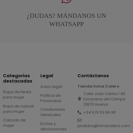
¿DUDAS? MÁNDANOS UN
WHATSAPP
Categorías
Legal
Contáctanos
destacadas
Tienda Inma Calero
Aviso Legal
Ropa de fiesta
Calle Juan Carlos I 46
Política de
para mujer
Escacena del Campo
Privacidad
21870 Huelva
Ropa de casual
Condiciones
para mujer
+34 670 53 66 95
Generales
Calzado de
Envíos y
mujer
pedidos@inmacalero.com
devoluciones