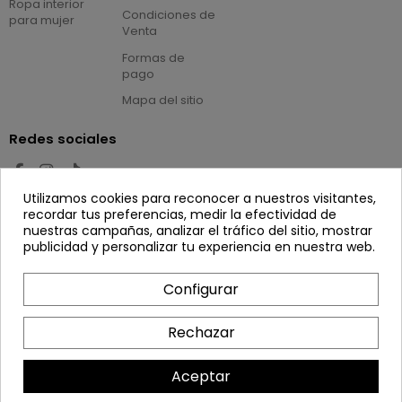
Ropa interior
Condiciones de
para mujer
Venta
Formas de
pago
Mapa del sitio
Redes sociales
Utilizamos cookies para reconocer a nuestros visitantes,
Newsletter
recordar tus preferencias, medir la efectividad de
nuestras campañas, analizar el tráfico del sitio, mostrar
publicidad y personalizar tu experiencia en nuestra web.
Configurar
Puede darse de baja en cualquier momento.
Para ello, consulte nuestra información de
Rechazar
contacto en el aviso legal.
Aceptar