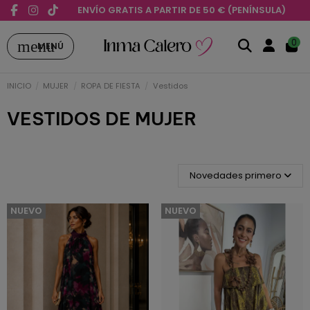
ENVÍO GRATIS A PARTIR DE 50 € (PENÍNSULA)
menu
0
MENÚ
INICIO
MUJER
ROPA DE FIESTA
Vestidos
VESTIDOS DE MUJER
Novedades primero
NUEVO
NUEVO