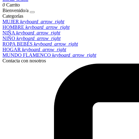
0
Carrito
Bienvenido/a
Categorías
MUJER
keyboard_arrow_right
HOMBRE
keyboard_arrow_right
NIÑA
keyboard_arrow_right
NIÑO
keyboard_arrow_right
ROPA BEBÉS
keyboard_arrow_right
HOGAR
keyboard_arrow_right
MUNDO FLAMENCO
keyboard_arrow_right
Contacta con nosotros