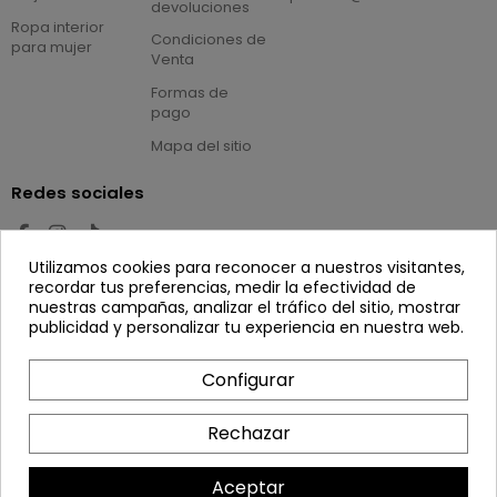
devoluciones
Ropa interior
Condiciones de
para mujer
Venta
Formas de
pago
Mapa del sitio
Redes sociales
Utilizamos cookies para reconocer a nuestros visitantes,
Newsletter
recordar tus preferencias, medir la efectividad de
nuestras campañas, analizar el tráfico del sitio, mostrar
publicidad y personalizar tu experiencia en nuestra web.
Configurar
Puede darse de baja en cualquier momento.
Para ello, consulte nuestra información de
Rechazar
contacto en el aviso legal.
Aceptar