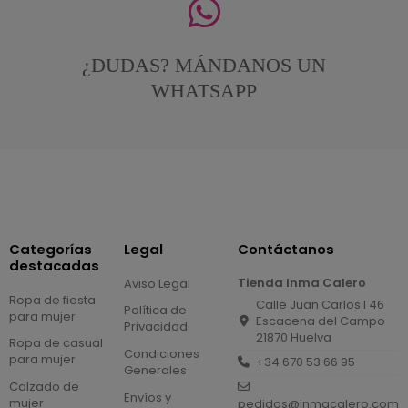
¿DUDAS? MÁNDANOS UN
WHATSAPP
Categorías
Legal
Contáctanos
destacadas
Tienda Inma Calero
Aviso Legal
Ropa de fiesta
Calle Juan Carlos I 46
Política de
para mujer
Escacena del Campo
Privacidad
21870 Huelva
Ropa de casual
Condiciones
para mujer
+34 670 53 66 95
Generales
Calzado de
Envíos y
mujer
pedidos@inmacalero.com