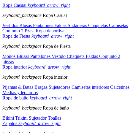
Ropa Casual
keyboard_arrow_right
keyboard_backspace
Ropa Casual
Vestidos
Blusas
Pantalones
Faldas
Sudaderas
Chaquetas
Camisetas
Conjunto 2 Pzas.
Ropa deportiva
Ropa de Fiesta
keyboard_arrow_right
keyboard_backspace
Ropa de Fiesta
Monos
Blusas
Pantalones
Vestido
Chaqueta
Faldas
Conjunto 2
piezas
Ropa interior
keyboard_arrow_right
keyboard_backspace
Ropa interior
Pijamas & Batas
Bragas
Sujetadores
Camisetas interiores
Calcetines
Medias y leotardos
Ropa de baño
keyboard_arrow_right
keyboard_backspace
Ropa de baño
Bikini
Trikini
Sujetador
Toallas
Zapatos
keyboard_arrow_right