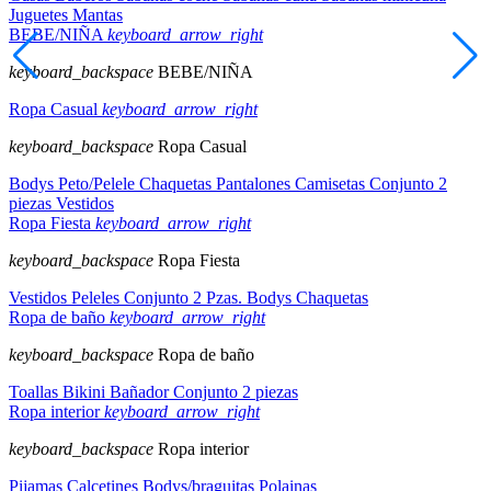
Juguetes
Mantas
BEBE/NIÑA
keyboard_arrow_right
keyboard_backspace
BEBE/NIÑA
Ropa Casual
keyboard_arrow_right
keyboard_backspace
Ropa Casual
Bodys
Peto/Pelele
Chaquetas
Pantalones
Camisetas
Conjunto 2
piezas
Vestidos
Ropa Fiesta
keyboard_arrow_right
keyboard_backspace
Ropa Fiesta
Vestidos
Peleles
Conjunto 2 Pzas.
Bodys
Chaquetas
Ropa de baño
keyboard_arrow_right
keyboard_backspace
Ropa de baño
Toallas
Bikini
Bañador
Conjunto 2 piezas
Ropa interior
keyboard_arrow_right
keyboard_backspace
Ropa interior
Pijamas
Calcetines
Bodys/braguitas
Polainas