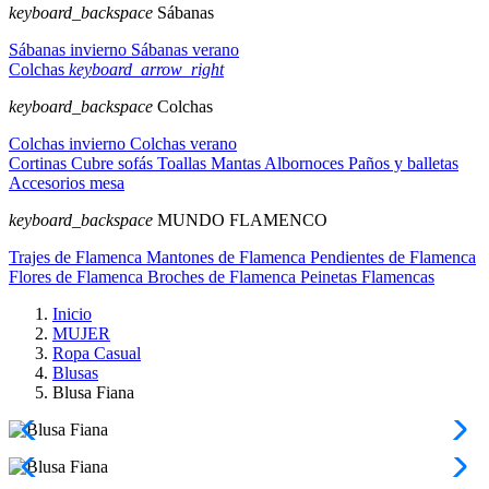
keyboard_backspace
Sábanas
Sábanas invierno
Sábanas verano
Colchas
keyboard_arrow_right
keyboard_backspace
Colchas
Colchas invierno
Colchas verano
Cortinas
Cubre sofás
Toallas
Mantas
Albornoces
Paños y balletas
Accesorios mesa
keyboard_backspace
MUNDO FLAMENCO
Trajes de Flamenca
Mantones de Flamenca
Pendientes de Flamenca
Flores de Flamenca
Broches de Flamenca
Peinetas Flamencas
Inicio
MUJER
Ropa Casual
Blusas
Blusa Fiana