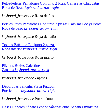
Petos/Peleles
Pantalones
Conjunto 2 Pzas.
Camisetas
Chaquetas
Ropa de fiesta
keyboard_arrow_right
keyboard_backspace
Ropa de fiesta
Peleles/Petos
Pantalones
Conjunto 2 piezas
Camisas
Bodys
Polos
Ropa de baño
keyboard_arrow_right
keyboard_backspace
Ropa de baño
Toallas
Bañador
Conjunto 2 piezas
Ropa interior
keyboard_arrow_right
keyboard_backspace
Ropa interior
Pijamas
Bodys
Calcetines
Zapatos
keyboard_arrow_right
keyboard_backspace
Zapatos
Deportivas
Sandalia
Playa
Patucos
Puericultura
keyboard_arrow_right
keyboard_backspace
Puericultura
Gasas
Baberos
Sábanas coche
Sábanas cuna
Sábanas minicuna