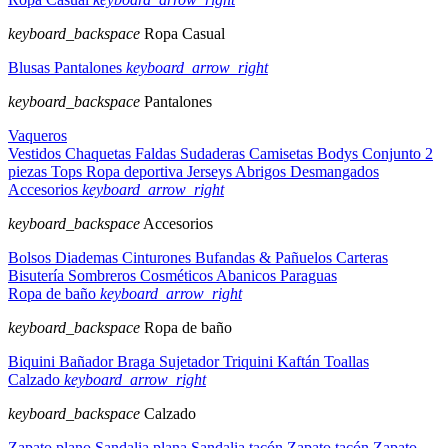
keyboard_backspace
Ropa Casual
Blusas
Pantalones
keyboard_arrow_right
keyboard_backspace
Pantalones
Vaqueros
Vestidos
Chaquetas
Faldas
Sudaderas
Camisetas
Bodys
Conjunto 2
piezas
Tops
Ropa deportiva
Jerseys
Abrigos
Desmangados
Accesorios
keyboard_arrow_right
keyboard_backspace
Accesorios
Bolsos
Diademas
Cinturones
Bufandas & Pañuelos
Carteras
Bisutería
Sombreros
Cosméticos
Abanicos
Paraguas
Ropa de baño
keyboard_arrow_right
keyboard_backspace
Ropa de baño
Biquini
Bañador
Braga
Sujetador
Triquini
Kaftán
Toallas
Calzado
keyboard_arrow_right
keyboard_backspace
Calzado
Zapato plano
Sandalia plana
Sandalia tacón
Zapato tacón
Zapato