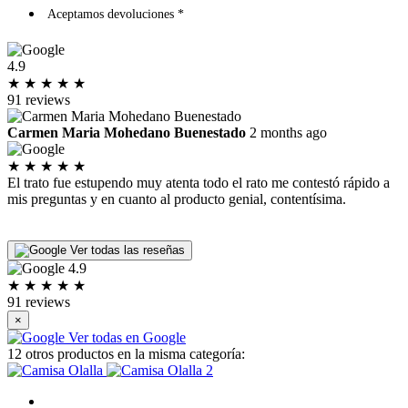
Aceptamos devoluciones *
4.9
★
★
★
★
★
91 reviews
Carmen Maria Mohedano Buenestado
2 months ago
★
★
★
★
★
El trato fue estupendo muy atenta todo el rato me contestó rápido a
I
mis preguntas y en cuanto al producto genial, contentísima.
p
P
L
Ver todas las reseñas
4.9
★
★
★
★
★
91 reviews
×
Ver todas en Google
12 otros productos en la misma categoría: