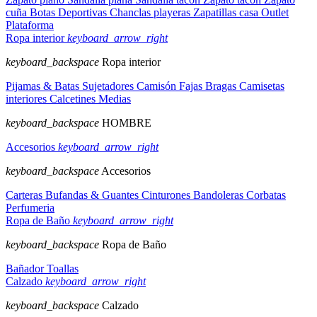
cuña
Botas
Deportivas
Chanclas playeras
Zapatillas casa
Outlet
Plataforma
Ropa interior
keyboard_arrow_right
keyboard_backspace
Ropa interior
Pijamas & Batas
Sujetadores
Camisón
Fajas
Bragas
Camisetas
interiores
Calcetines
Medias
keyboard_backspace
HOMBRE
Accesorios
keyboard_arrow_right
keyboard_backspace
Accesorios
Carteras
Bufandas & Guantes
Cinturones
Bandoleras
Corbatas
Perfumeria
Ropa de Baño
keyboard_arrow_right
keyboard_backspace
Ropa de Baño
Bañador
Toallas
Calzado
keyboard_arrow_right
keyboard_backspace
Calzado