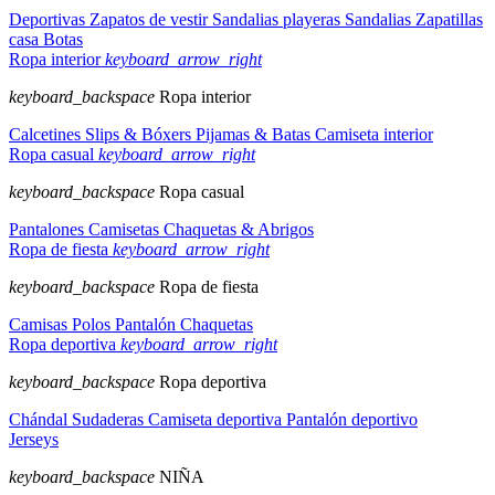
Deportivas
Zapatos de vestir
Sandalias playeras
Sandalias
Zapatillas
casa
Botas
Ropa interior
keyboard_arrow_right
keyboard_backspace
Ropa interior
Calcetines
Slips & Bóxers
Pijamas & Batas
Camiseta interior
Ropa casual
keyboard_arrow_right
keyboard_backspace
Ropa casual
Pantalones
Camisetas
Chaquetas & Abrigos
Ropa de fiesta
keyboard_arrow_right
keyboard_backspace
Ropa de fiesta
Camisas
Polos
Pantalón
Chaquetas
Ropa deportiva
keyboard_arrow_right
keyboard_backspace
Ropa deportiva
Chándal
Sudaderas
Camiseta deportiva
Pantalón deportivo
Jerseys
keyboard_backspace
NIÑA