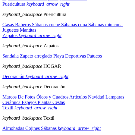
Puericultura
keyboard_arrow_right
keyboard_backspace
Puericultura
Gasas
Baberos
Sábanas coche
Sábanas cuna
Sábanas minicuna
Juguetes
Mantitas
Zapatos
keyboard_arrow_right
keyboard_backspace
Zapatos
Sandalia
Zapato arreglado
Playa
Deportivas
Patucos
keyboard_backspace
HOGAR
Decoración
keyboard_arrow_right
keyboard_backspace
Decoración
Marcos De Fotos
Óleos y Cuadros
Artículos Navidad
Lamparas
Cerámica
Espejos
Plantas
Cestas
Textil
keyboard_arrow_right
keyboard_backspace
Textil
Almohadas
Cojines
Sábanas
keyboard_arrow_right