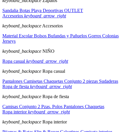
keyboard_backspace
Zapatos
Sandalia
Botas
Playa
Deportivas
OUTLET
Accesorios
keyboard_arrow_right
keyboard_backspace
Accesorios
Material Escolar
Bolsos
Bufandas y Pañuelos
Gorros
Colonias
Jerseys
keyboard_backspace
NIÑO
Ropa casual
keyboard_arrow_right
keyboard_backspace
Ropa casual
Pantalones
Camisetas
Chaquetas
Conjunto 2 piezas
Sudaderas
Ropa de fiesta
keyboard_arrow_right
keyboard_backspace
Ropa de fiesta
Camisas
Conjunto 2 Pzas.
Polos
Pantalones
Chaquetas
Ropa interior
keyboard_arrow_right
keyboard_backspace
Ropa interior
Pijamas & Batas
Slip & Boxer
Calcetines
Camiseta interior