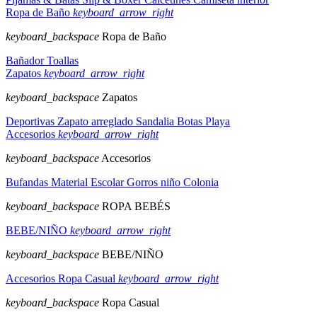
Ropa de Baño
keyboard_arrow_right
keyboard_backspace
Ropa de Baño
Bañador
Toallas
Zapatos
keyboard_arrow_right
keyboard_backspace
Zapatos
Deportivas
Zapato arreglado
Sandalia
Botas
Playa
Accesorios
keyboard_arrow_right
keyboard_backspace
Accesorios
Bufandas
Material Escolar
Gorros niño
Colonia
keyboard_backspace
ROPA BEBÉS
BEBE/NIÑO
keyboard_arrow_right
keyboard_backspace
BEBE/NIÑO
Accesorios
Ropa Casual
keyboard_arrow_right
keyboard_backspace
Ropa Casual