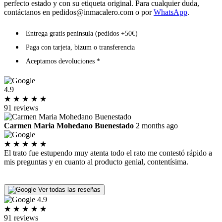
perfecto estado y con su etiqueta original. Para cualquier duda,
contáctanos en
pedidos@inmacalero.com
o por
WhatsApp
.
Entrega gratis península (pedidos +50€)
Paga con tarjeta, bizum o transferencia
Aceptamos devoluciones *
4.9
★
★
★
★
★
91 reviews
Carmen Maria Mohedano Buenestado
2 months ago
★
★
★
★
★
El trato fue estupendo muy atenta todo el rato me contestó rápido a
I
mis preguntas y en cuanto al producto genial, contentísima.
p
P
L
Ver todas las reseñas
4.9
★
★
★
★
★
91 reviews