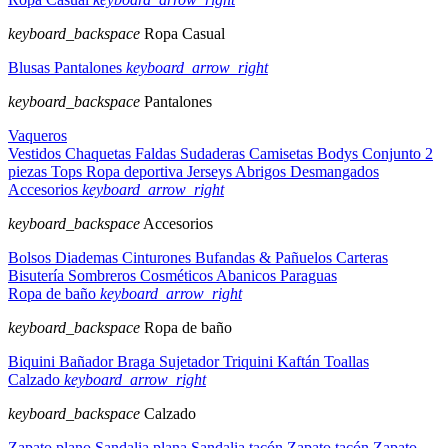
keyboard_backspace
Ropa Casual
Blusas
Pantalones
keyboard_arrow_right
keyboard_backspace
Pantalones
Vaqueros
Vestidos
Chaquetas
Faldas
Sudaderas
Camisetas
Bodys
Conjunto 2
piezas
Tops
Ropa deportiva
Jerseys
Abrigos
Desmangados
Accesorios
keyboard_arrow_right
keyboard_backspace
Accesorios
Bolsos
Diademas
Cinturones
Bufandas & Pañuelos
Carteras
Bisutería
Sombreros
Cosméticos
Abanicos
Paraguas
Ropa de baño
keyboard_arrow_right
keyboard_backspace
Ropa de baño
Biquini
Bañador
Braga
Sujetador
Triquini
Kaftán
Toallas
Calzado
keyboard_arrow_right
keyboard_backspace
Calzado
Zapato plano
Sandalia plana
Sandalia tacón
Zapato tacón
Zapato