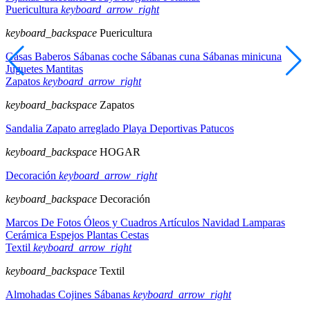
Puericultura
keyboard_arrow_right
keyboard_backspace
Puericultura
Gasas
Baberos
Sábanas coche
Sábanas cuna
Sábanas minicuna
Juguetes
Mantitas
Zapatos
keyboard_arrow_right
keyboard_backspace
Zapatos
Sandalia
Zapato arreglado
Playa
Deportivas
Patucos
keyboard_backspace
HOGAR
Decoración
keyboard_arrow_right
keyboard_backspace
Decoración
Marcos De Fotos
Óleos y Cuadros
Artículos Navidad
Lamparas
Cerámica
Espejos
Plantas
Cestas
Textil
keyboard_arrow_right
keyboard_backspace
Textil
Almohadas
Cojines
Sábanas
keyboard_arrow_right