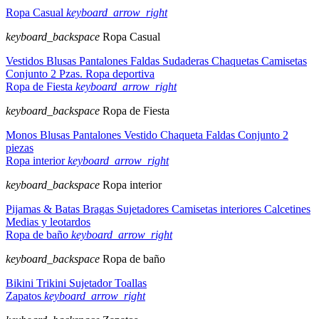
Ropa Casual
keyboard_arrow_right
keyboard_backspace
Ropa Casual
Vestidos
Blusas
Pantalones
Faldas
Sudaderas
Chaquetas
Camisetas
Conjunto 2 Pzas.
Ropa deportiva
Ropa de Fiesta
keyboard_arrow_right
keyboard_backspace
Ropa de Fiesta
Monos
Blusas
Pantalones
Vestido
Chaqueta
Faldas
Conjunto 2
piezas
Ropa interior
keyboard_arrow_right
keyboard_backspace
Ropa interior
Pijamas & Batas
Bragas
Sujetadores
Camisetas interiores
Calcetines
Medias y leotardos
Ropa de baño
keyboard_arrow_right
keyboard_backspace
Ropa de baño
Bikini
Trikini
Sujetador
Toallas
Zapatos
keyboard_arrow_right