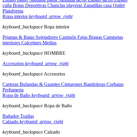
cuña
Botas
Deportivas
Chanclas playeras
Zapatillas casa
Outlet
Plataforma
Ropa interior
keyboard_arrow_right
keyboard_backspace
Ropa interior
Pijamas & Batas
Sujetadores
Camisón
Fajas
Bragas
Camisetas
interiores
Calcetines
Medias
keyboard_backspace
HOMBRE
Accesorios
keyboard_arrow_right
keyboard_backspace
Accesorios
Carteras
Bufandas & Guantes
Cinturones
Bandoleras
Corbatas
Perfumeria
Ropa de Baño
keyboard_arrow_right
keyboard_backspace
Ropa de Baño
Bañador
Toallas
Calzado
keyboard_arrow_right
keyboard_backspace
Calzado