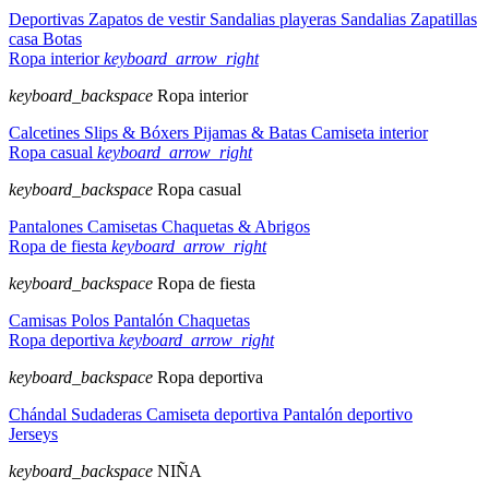
Deportivas
Zapatos de vestir
Sandalias playeras
Sandalias
Zapatillas
casa
Botas
Ropa interior
keyboard_arrow_right
keyboard_backspace
Ropa interior
Calcetines
Slips & Bóxers
Pijamas & Batas
Camiseta interior
Ropa casual
keyboard_arrow_right
keyboard_backspace
Ropa casual
Pantalones
Camisetas
Chaquetas & Abrigos
Ropa de fiesta
keyboard_arrow_right
keyboard_backspace
Ropa de fiesta
Camisas
Polos
Pantalón
Chaquetas
Ropa deportiva
keyboard_arrow_right
keyboard_backspace
Ropa deportiva
Chándal
Sudaderas
Camiseta deportiva
Pantalón deportivo
Jerseys
keyboard_backspace
NIÑA