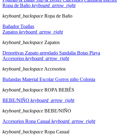
Ropa de Baño
keyboard_arrow_right
keyboard_backspace
Ropa de Baño
Bañador
Toallas
Zapatos
keyboard_arrow_right
keyboard_backspace
Zapatos
Deportivas
Zapato arreglado
Sandalia
Botas
Playa
Accesorios
keyboard_arrow_right
keyboard_backspace
Accesorios
Bufandas
Material Escolar
Gorros niño
Colonia
keyboard_backspace
ROPA BEBÉS
BEBE/NIÑO
keyboard_arrow_right
keyboard_backspace
BEBE/NIÑO
Accesorios
Ropa Casual
keyboard_arrow_right
keyboard_backspace
Ropa Casual