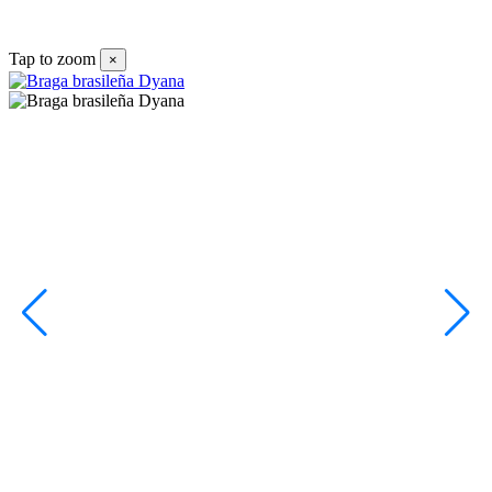
5
V
Tap to zoom
×