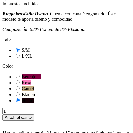
Impuestos incluidos
Braga brasileña Dyana.
Cuenta con canalé engomado. Éste
modelo te aporta diseño y comodidad.
Composición: 92% Poliamide 8% Elastano.
Talla
S/M
L/XL
Color
Berenjena
Rosa
Camel
Blanco
Negro
Añadir al carrito
Haz tu pedido antes de
3 horas y 17 minutos
y recíbelo
mañana
con