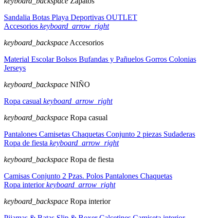
keyboard_backspace
Zapatos
Sandalia
Botas
Playa
Deportivas
OUTLET
Accesorios
keyboard_arrow_right
keyboard_backspace
Accesorios
Material Escolar
Bolsos
Bufandas y Pañuelos
Gorros
Colonias
Jerseys
keyboard_backspace
NIÑO
Ropa casual
keyboard_arrow_right
keyboard_backspace
Ropa casual
Pantalones
Camisetas
Chaquetas
Conjunto 2 piezas
Sudaderas
Ropa de fiesta
keyboard_arrow_right
keyboard_backspace
Ropa de fiesta
Camisas
Conjunto 2 Pzas.
Polos
Pantalones
Chaquetas
Ropa interior
keyboard_arrow_right
keyboard_backspace
Ropa interior
Pijamas & Batas
Slip & Boxer
Calcetines
Camiseta interior