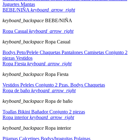
Juguetes
Mantas
BEBE/NIÑA
keyboard_arrow_right
keyboard_backspace
BEBE/NIÑA
Ropa Casual
keyboard_arrow_right
keyboard_backspace
Ropa Casual
Bodys
Peto/Pelele
Chaquetas
Pantalones
Camisetas
Conjunto 2
piezas
Vestidos
Ropa Fiesta
keyboard_arrow_right
keyboard_backspace
Ropa Fiesta
Vestidos
Peleles
Conjunto 2 Pzas.
Bodys
Chaquetas
Ropa de baño
keyboard_arrow_right
keyboard_backspace
Ropa de baño
Toallas
Bikini
Bañador
Conjunto 2 piezas
Ropa interior
keyboard_arrow_right
keyboard_backspace
Ropa interior
Pijamas
Calcetines
Bodys/braguitas
Polainas