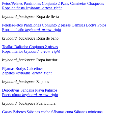
Petos/Peleles
Pantalones
Conjunto 2 Pzas.
Camisetas
Chaquetas
Ropa de fiesta
keyboard_arrow_right
keyboard_backspace
Ropa de fiesta
Peleles/Petos
Pantalones
Conjunto 2 piezas
Camisas
Bodys
Polos
Ropa de baño
keyboard_arrow_right
keyboard_backspace
Ropa de baño
Toallas
Bañador
Conjunto 2 piezas
Ropa interior
keyboard_arrow_right
keyboard_backspace
Ropa interior
Pijamas
Bodys
Calcetines
Zapatos
keyboard_arrow_right
keyboard_backspace
Zapatos
Deportivas
Sandalia
Playa
Patucos
Puericultura
keyboard_arrow_right
keyboard_backspace
Puericultura
Gasas
Baberos
Sábanas coche
Sábanas cuna
Sábanas minicuna