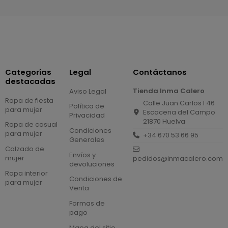
Categorías
Legal
Contáctanos
destacadas
Tienda Inma Calero
Aviso Legal
Ropa de fiesta
Calle Juan Carlos I 46
Política de
para mujer
Escacena del Campo
Privacidad
21870 Huelva
Ropa de casual
Condiciones
para mujer
+34 670 53 66 95
Generales
Calzado de
Envíos y
mujer
pedidos@inmacalero.com
devoluciones
Ropa interior
Condiciones de
para mujer
Venta
Formas de
pago
Mapa del sitio