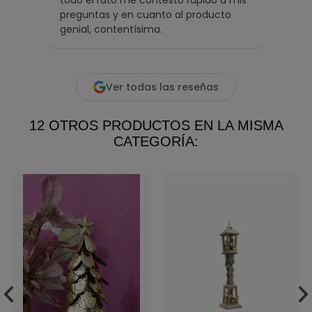
todo el rato me contestó rápido a mis
ofrec
preguntas y en cuanto al producto
artíc
genial, contentísima.
inmej
desde
Leer 
Ver todas las reseñas
12 OTROS PRODUCTOS EN LA MISMA
CATEGORÍA: