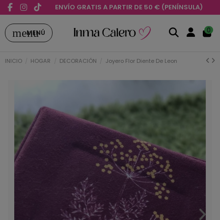
ENVÍO GRATIS A PARTIR DE 50 € (PENÍNSULA)
menu
0
MENÚ
INICIO
HOGAR
DECORACIÓN
Joyero Flor Diente De Leon