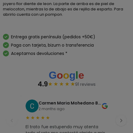
joyero flor diente de leon. La parte de arriba es de piel de
melocoton, mientras la de abajo es de rejilla de esparto. Para
abrirlo cuenta con un pompon.
Entrega gratis península (pedidos +50€)
Paga con tarjeta, bizum o transferencia
Aceptamos devoluciones *
4.9
★
★
★
★
★
91 reviews
Carmen Maria Mohedano Buenestado
2 months ago
★
★
★
★
★
★
★
El trato fue estupendo muy atenta
Inma 