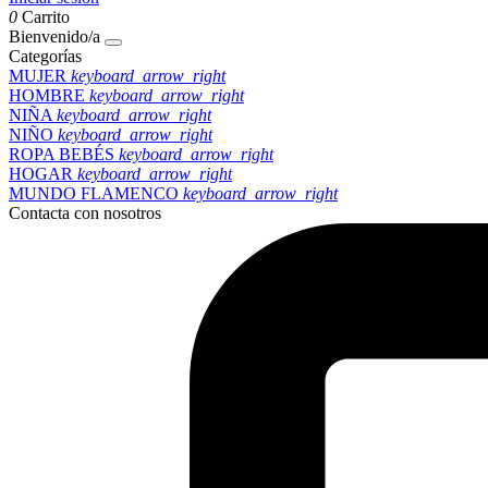
0
Carrito
Bienvenido/a
Categorías
MUJER
keyboard_arrow_right
HOMBRE
keyboard_arrow_right
NIÑA
keyboard_arrow_right
NIÑO
keyboard_arrow_right
ROPA BEBÉS
keyboard_arrow_right
HOGAR
keyboard_arrow_right
MUNDO FLAMENCO
keyboard_arrow_right
Contacta con nosotros