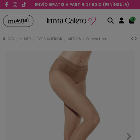
ENVÍO GRATIS A PARTIR DE 50 € (PENÍNSULA)
menu
0
MENÚ
INICIO
MUJER
ROPA INTERIOR
MEDIAS
Pantys Licra