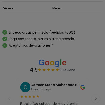
Género
Mujer
Entrega gratis península (pedidos +50€)
Paga con tarjeta, bizum o transferencia
Aceptamos devoluciones *
4.9
★
★
★
★
★
91 reviews
Carmen Maria Mohedano Buenestado
2 months ago
★
★
★
★
★
★
★
El trato fue estupendo muy atenta
Inma 