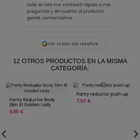
todo el rato me contestó rápido a mis
ofrec
preguntas y en cuanto al producto
artíc
genial, contentísima.
inmej
desde
Leer 
Ver todas las reseñas
12 OTROS PRODUCTOS EN LA MISMA
CATEGORÍA:
Panty reductor push up
Panty Reductor Body
7,50 €
Slim Xl Golden Lady
9,95 €