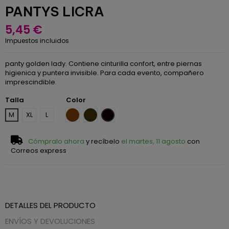
PANTYS LICRA
5,45 €
Impuestos incluidos
panty golden lady. Contiene cinturilla confort, entre piernas
higienica y puntera invisible. Para cada evento, compañero
imprescindible.
Talla
Color
Melon
Bronce
Negro
M
XL
L
Cómpralo ahora
y recíbelo
el martes, 11 agosto
con
Correos express
DETALLES DEL PRODUCTO
ENVÍOS Y DEVOLUCIONES