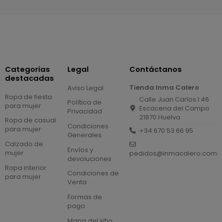
Categorías
Legal
Contáctanos
destacadas
Tienda Inma Calero
Aviso Legal
Ropa de fiesta
Calle Juan Carlos I 46
Política de
para mujer
Escacena del Campo
Privacidad
21870 Huelva
Ropa de casual
Condiciones
para mujer
+34 670 53 66 95
Generales
Calzado de
Envíos y
mujer
pedidos@inmacalero.com
devoluciones
Ropa interior
Condiciones de
para mujer
Venta
Formas de
pago
Mapa del sitio