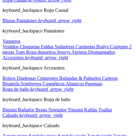
keyboard_backspace
Ropa Casual
Blusas
Pantalones
keyboard_arrow_right
keyboard_backspace
Pantalones
Vaqueros
Vestidos
Chaquetas
Faldas
Sudaderas
Camisetas
Bodys
Conjunto 2
piezas
Tops
Ropa deportiva
Jerseys
Abrigos
Desmangados
Accesorios
keyboard_arrow_right
keyboard_backspace
Accesorios
Bolsos
Diademas
Cinturones
Bufandas & Pañuelos
Carteras
Bisutería
Sombreros
Cosméticos
Abanicos
Paraguas
Ropa de baño
keyboard_arrow_right
keyboard_backspace
Ropa de baño
Biquini
Bañador
Braga
Sujetador
Triquini
Kaftán
Toallas
Calzado
keyboard_arrow_right
keyboard_backspace
Calzado
Zapato plano
Sandalia plana
Sandalia tacón
Zapato tacón
Zapato