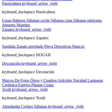
Puericultura
keyboard_arrow_right
keyboard_backspace
Puericultura
Gasas
Baberos
Sábanas coche
Sábanas cuna
Sábanas minicuna
Juguetes
Mantitas
Zapatos
keyboard_arrow_right
keyboard_backspace
Zapatos
Sandalia
Zapato arreglado
Playa
Deportivas
Patucos
keyboard_backspace
HOGAR
Decoración
keyboard_arrow_right
keyboard_backspace
Decoración
Marcos De Fotos
Óleos y Cuadros
Artículos Navidad
Lamparas
Cerámica
Espejos
Plantas
Cestas
Textil
keyboard_arrow_right
keyboard_backspace
Textil
Almohadas
Cojines
Sábanas
keyboard_arrow_right