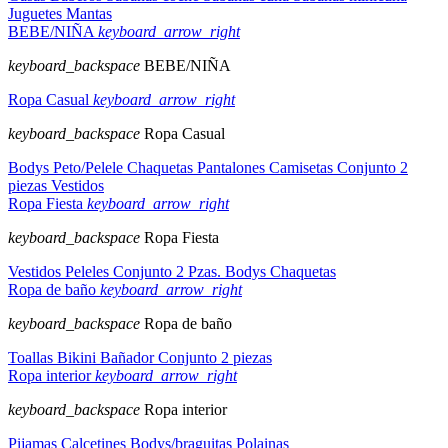
Juguetes
Mantas
BEBE/NIÑA
keyboard_arrow_right
keyboard_backspace
BEBE/NIÑA
Ropa Casual
keyboard_arrow_right
keyboard_backspace
Ropa Casual
Bodys
Peto/Pelele
Chaquetas
Pantalones
Camisetas
Conjunto 2
piezas
Vestidos
Ropa Fiesta
keyboard_arrow_right
keyboard_backspace
Ropa Fiesta
Vestidos
Peleles
Conjunto 2 Pzas.
Bodys
Chaquetas
Ropa de baño
keyboard_arrow_right
keyboard_backspace
Ropa de baño
Toallas
Bikini
Bañador
Conjunto 2 piezas
Ropa interior
keyboard_arrow_right
keyboard_backspace
Ropa interior
Pijamas
Calcetines
Bodys/braguitas
Polainas