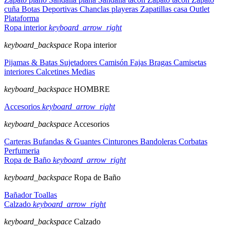
cuña
Botas
Deportivas
Chanclas playeras
Zapatillas casa
Outlet
Plataforma
Ropa interior
keyboard_arrow_right
keyboard_backspace
Ropa interior
Pijamas & Batas
Sujetadores
Camisón
Fajas
Bragas
Camisetas
interiores
Calcetines
Medias
keyboard_backspace
HOMBRE
Accesorios
keyboard_arrow_right
keyboard_backspace
Accesorios
Carteras
Bufandas & Guantes
Cinturones
Bandoleras
Corbatas
Perfumeria
Ropa de Baño
keyboard_arrow_right
keyboard_backspace
Ropa de Baño
Bañador
Toallas
Calzado
keyboard_arrow_right
keyboard_backspace
Calzado