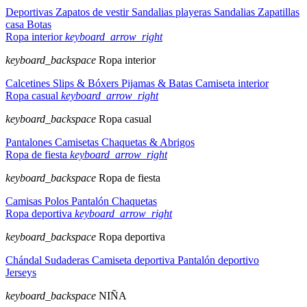
Deportivas
Zapatos de vestir
Sandalias playeras
Sandalias
Zapatillas
casa
Botas
Ropa interior
keyboard_arrow_right
keyboard_backspace
Ropa interior
Calcetines
Slips & Bóxers
Pijamas & Batas
Camiseta interior
Ropa casual
keyboard_arrow_right
keyboard_backspace
Ropa casual
Pantalones
Camisetas
Chaquetas & Abrigos
Ropa de fiesta
keyboard_arrow_right
keyboard_backspace
Ropa de fiesta
Camisas
Polos
Pantalón
Chaquetas
Ropa deportiva
keyboard_arrow_right
keyboard_backspace
Ropa deportiva
Chándal
Sudaderas
Camiseta deportiva
Pantalón deportivo
Jerseys
keyboard_backspace
NIÑA