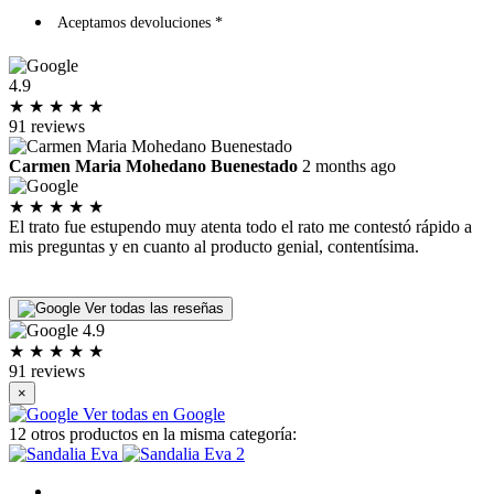
Aceptamos devoluciones *
4.9
★
★
★
★
★
91 reviews
Carmen Maria Mohedano Buenestado
2 months ago
★
★
★
★
★
El trato fue estupendo muy atenta todo el rato me contestó rápido a
I
mis preguntas y en cuanto al producto genial, contentísima.
p
P
L
Ver todas las reseñas
4.9
★
★
★
★
★
91 reviews
×
Ver todas en Google
12 otros productos en la misma categoría: