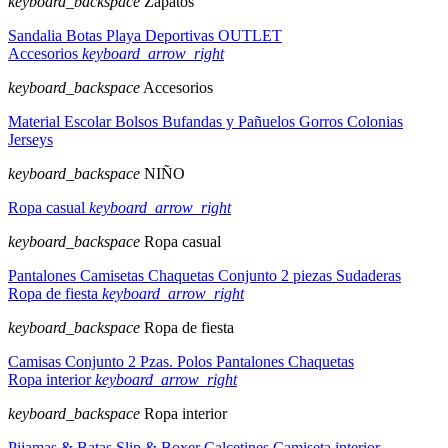
keyboard_backspace
Zapatos
Sandalia
Botas
Playa
Deportivas
OUTLET
Accesorios
keyboard_arrow_right
keyboard_backspace
Accesorios
Material Escolar
Bolsos
Bufandas y Pañuelos
Gorros
Colonias
Jerseys
keyboard_backspace
NIÑO
Ropa casual
keyboard_arrow_right
keyboard_backspace
Ropa casual
Pantalones
Camisetas
Chaquetas
Conjunto 2 piezas
Sudaderas
Ropa de fiesta
keyboard_arrow_right
keyboard_backspace
Ropa de fiesta
Camisas
Conjunto 2 Pzas.
Polos
Pantalones
Chaquetas
Ropa interior
keyboard_arrow_right
keyboard_backspace
Ropa interior
Pijamas & Batas
Slip & Boxer
Calcetines
Camiseta interior