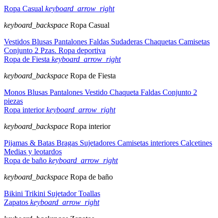
Ropa Casual
keyboard_arrow_right
keyboard_backspace
Ropa Casual
Vestidos
Blusas
Pantalones
Faldas
Sudaderas
Chaquetas
Camisetas
Conjunto 2 Pzas.
Ropa deportiva
Ropa de Fiesta
keyboard_arrow_right
keyboard_backspace
Ropa de Fiesta
Monos
Blusas
Pantalones
Vestido
Chaqueta
Faldas
Conjunto 2
piezas
Ropa interior
keyboard_arrow_right
keyboard_backspace
Ropa interior
Pijamas & Batas
Bragas
Sujetadores
Camisetas interiores
Calcetines
Medias y leotardos
Ropa de baño
keyboard_arrow_right
keyboard_backspace
Ropa de baño
Bikini
Trikini
Sujetador
Toallas
Zapatos
keyboard_arrow_right