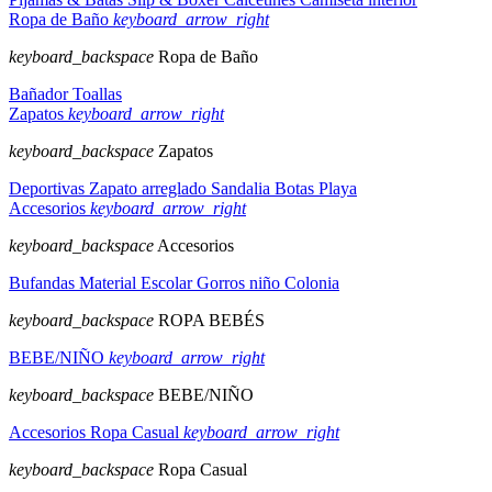
Ropa de Baño
keyboard_arrow_right
keyboard_backspace
Ropa de Baño
Bañador
Toallas
Zapatos
keyboard_arrow_right
keyboard_backspace
Zapatos
Deportivas
Zapato arreglado
Sandalia
Botas
Playa
Accesorios
keyboard_arrow_right
keyboard_backspace
Accesorios
Bufandas
Material Escolar
Gorros niño
Colonia
keyboard_backspace
ROPA BEBÉS
BEBE/NIÑO
keyboard_arrow_right
keyboard_backspace
BEBE/NIÑO
Accesorios
Ropa Casual
keyboard_arrow_right
keyboard_backspace
Ropa Casual