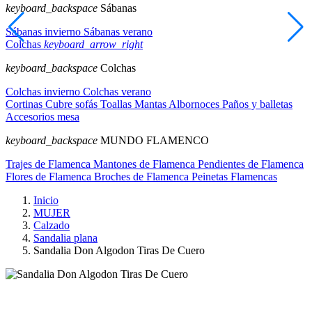
keyboard_backspace
Sábanas
Sábanas invierno
Sábanas verano
Colchas
keyboard_arrow_right
keyboard_backspace
Colchas
Colchas invierno
Colchas verano
Cortinas
Cubre sofás
Toallas
Mantas
Albornoces
Paños y balletas
Accesorios mesa
keyboard_backspace
MUNDO FLAMENCO
Trajes de Flamenca
Mantones de Flamenca
Pendientes de Flamenca
Flores de Flamenca
Broches de Flamenca
Peinetas Flamencas
Inicio
MUJER
Calzado
Sandalia plana
Sandalia Don Algodon Tiras De Cuero