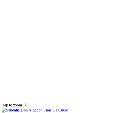
D
S
9
V
Tap to zoom
×