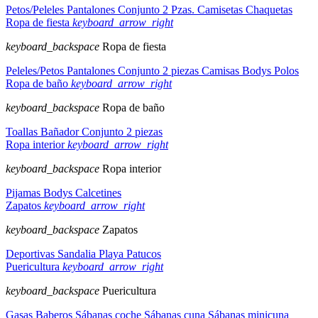
Petos/Peleles
Pantalones
Conjunto 2 Pzas.
Camisetas
Chaquetas
Ropa de fiesta
keyboard_arrow_right
keyboard_backspace
Ropa de fiesta
Peleles/Petos
Pantalones
Conjunto 2 piezas
Camisas
Bodys
Polos
Ropa de baño
keyboard_arrow_right
keyboard_backspace
Ropa de baño
Toallas
Bañador
Conjunto 2 piezas
Ropa interior
keyboard_arrow_right
keyboard_backspace
Ropa interior
Pijamas
Bodys
Calcetines
Zapatos
keyboard_arrow_right
keyboard_backspace
Zapatos
Deportivas
Sandalia
Playa
Patucos
Puericultura
keyboard_arrow_right
keyboard_backspace
Puericultura
Gasas
Baberos
Sábanas coche
Sábanas cuna
Sábanas minicuna