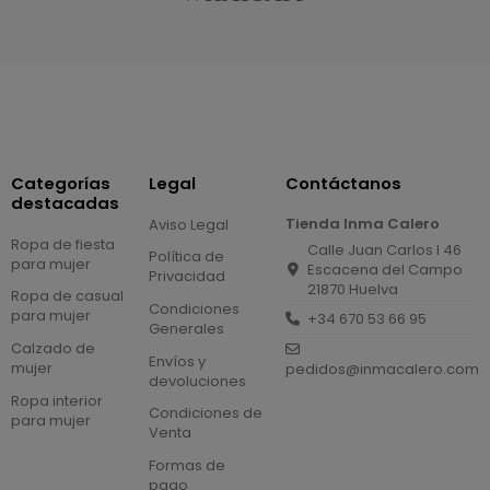
Categorías
Legal
Contáctanos
destacadas
Tienda Inma Calero
Aviso Legal
Ropa de fiesta
Calle Juan Carlos I 46
Política de
para mujer
Escacena del Campo
Privacidad
21870 Huelva
Ropa de casual
Condiciones
para mujer
+34 670 53 66 95
Generales
Calzado de
Envíos y
mujer
pedidos@inmacalero.com
devoluciones
Ropa interior
Condiciones de
para mujer
Venta
Formas de
pago