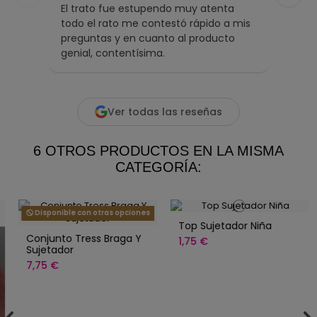
El trato fue estupendo muy atenta
Inma 
todo el rato me contestó rápido a mis
ofrec
preguntas y en cuanto al producto
artíc
genial, contentísima.
inmej
desde
Leer 
Ver todas las reseñas
6 OTROS PRODUCTOS EN LA MISMA
CATEGORÍA:
Disponible con otras opciones
Top Sujetador Niña
Conjunto Tress Braga Y
1,75 €
Sujetador
7,75 €