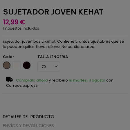
SUJETADOR JOVEN KEHAT
12,99 €
Impuestos incluidos
sujetador joven basic kehat. Contiene tirantas ajustables que se
le pueden quitar. Lleva relleno. No contiene aros.
Color
TALLA LENCERIA
Visón
Blanco
Negro
Cómpralo ahora
y recíbelo
el martes, 11 agosto
con
Correos express
DETALLES DEL PRODUCTO
ENVÍOS Y DEVOLUCIONES