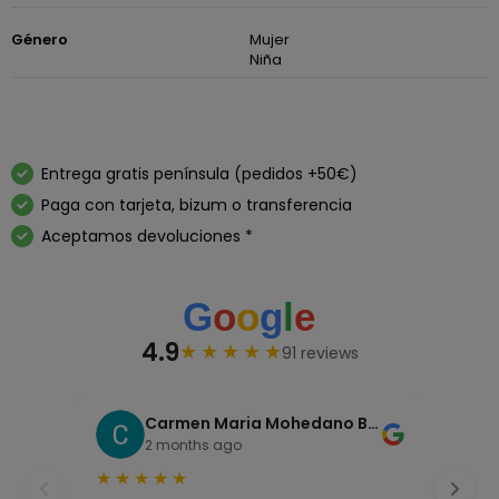
Género
Mujer
Niña
Entrega gratis península (pedidos +50€)
Paga con tarjeta, bizum o transferencia
Aceptamos devoluciones *
4.9
★
★
★
★
★
91 reviews
Carmen Maria Mohedano Buenestado
2 months ago
★
★
★
★
★
★
★