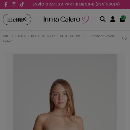
ENVÍO GRATIS A PARTIR DE 50 € (PENÍNSULA)
menu
0
MENÚ
INICIO
NIÑA
ROPA INTERIOR
SUJETADORES
Sujetador Joven
Kehat