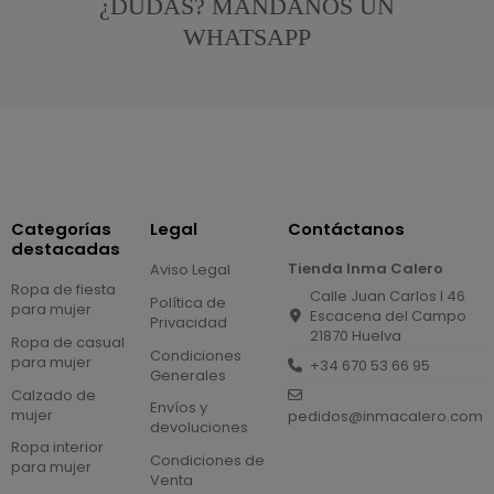
¿DUDAS? MÁNDANOS UN
WHATSAPP
Categorías
Legal
Contáctanos
destacadas
Tienda Inma Calero
Aviso Legal
Ropa de fiesta
Calle Juan Carlos I 46
Política de
para mujer
Escacena del Campo
Privacidad
21870 Huelva
Ropa de casual
Condiciones
para mujer
+34 670 53 66 95
Generales
Calzado de
Envíos y
mujer
pedidos@inmacalero.com
devoluciones
Ropa interior
Condiciones de
para mujer
Venta