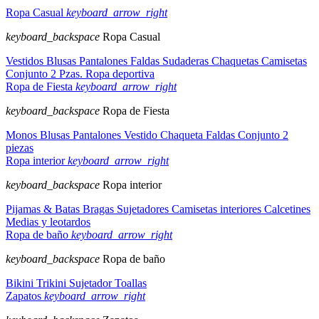
Ropa Casual
keyboard_arrow_right
keyboard_backspace
Ropa Casual
Vestidos
Blusas
Pantalones
Faldas
Sudaderas
Chaquetas
Camisetas
Conjunto 2 Pzas.
Ropa deportiva
Ropa de Fiesta
keyboard_arrow_right
keyboard_backspace
Ropa de Fiesta
Monos
Blusas
Pantalones
Vestido
Chaqueta
Faldas
Conjunto 2
piezas
Ropa interior
keyboard_arrow_right
keyboard_backspace
Ropa interior
Pijamas & Batas
Bragas
Sujetadores
Camisetas interiores
Calcetines
Medias y leotardos
Ropa de baño
keyboard_arrow_right
keyboard_backspace
Ropa de baño
Bikini
Trikini
Sujetador
Toallas
Zapatos
keyboard_arrow_right