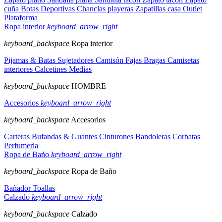
cuña
Botas
Deportivas
Chanclas playeras
Zapatillas casa
Outlet
Plataforma
Ropa interior
keyboard_arrow_right
keyboard_backspace
Ropa interior
Pijamas & Batas
Sujetadores
Camisón
Fajas
Bragas
Camisetas
interiores
Calcetines
Medias
keyboard_backspace
HOMBRE
Accesorios
keyboard_arrow_right
keyboard_backspace
Accesorios
Carteras
Bufandas & Guantes
Cinturones
Bandoleras
Corbatas
Perfumeria
Ropa de Baño
keyboard_arrow_right
keyboard_backspace
Ropa de Baño
Bañador
Toallas
Calzado
keyboard_arrow_right
keyboard_backspace
Calzado