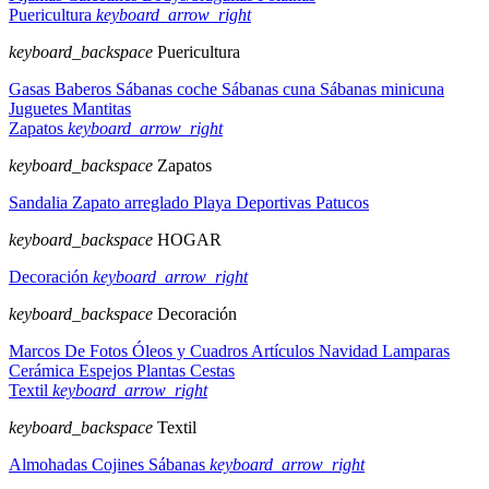
Puericultura
keyboard_arrow_right
keyboard_backspace
Puericultura
Gasas
Baberos
Sábanas coche
Sábanas cuna
Sábanas minicuna
Juguetes
Mantitas
Zapatos
keyboard_arrow_right
keyboard_backspace
Zapatos
Sandalia
Zapato arreglado
Playa
Deportivas
Patucos
keyboard_backspace
HOGAR
Decoración
keyboard_arrow_right
keyboard_backspace
Decoración
Marcos De Fotos
Óleos y Cuadros
Artículos Navidad
Lamparas
Cerámica
Espejos
Plantas
Cestas
Textil
keyboard_arrow_right
keyboard_backspace
Textil
Almohadas
Cojines
Sábanas
keyboard_arrow_right