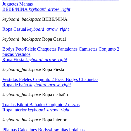
Juguetes
Mantas
BEBE/NIÑA
keyboard_arrow_right
keyboard_backspace
BEBE/NIÑA
Ropa Casual
keyboard_arrow_right
keyboard_backspace
Ropa Casual
Bodys
Peto/Pelele
Chaquetas
Pantalones
Camisetas
Conjunto 2
piezas
Vestidos
Ropa Fiesta
keyboard_arrow_right
keyboard_backspace
Ropa Fiesta
Vestidos
Peleles
Conjunto 2 Pzas.
Bodys
Chaquetas
Ropa de baño
keyboard_arrow_right
keyboard_backspace
Ropa de baño
Toallas
Bikini
Bañador
Conjunto 2 piezas
Ropa interior
keyboard_arrow_right
keyboard_backspace
Ropa interior
Pijamas
Calcetines
Bodys/braguitas
Polainas