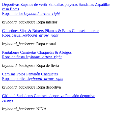
Deportivas
Zapatos de vestir
Sandalias playeras
Sandalias
Zapatillas
casa
Botas
Ropa interior
keyboard_arrow_right
keyboard_backspace
Ropa interior
Calcetines
Slips & Bóxers
Pijamas & Batas
Camiseta interior
Ropa casual
keyboard_arrow_right
keyboard_backspace
Ropa casual
Pantalones
Camisetas
Chaquetas & Abrigos
Ropa de fiesta
keyboard_arrow_right
keyboard_backspace
Ropa de fiesta
Camisas
Polos
Pantalón
Chaquetas
Ropa deportiva
keyboard_arrow_right
keyboard_backspace
Ropa deportiva
Chándal
Sudaderas
Camiseta deportiva
Pantalón deportivo
Jerseys
keyboard_backspace
NIÑA