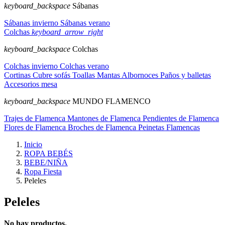
keyboard_backspace
Sábanas
Sábanas invierno
Sábanas verano
Colchas
keyboard_arrow_right
keyboard_backspace
Colchas
Colchas invierno
Colchas verano
Cortinas
Cubre sofás
Toallas
Mantas
Albornoces
Paños y balletas
Accesorios mesa
keyboard_backspace
MUNDO FLAMENCO
Trajes de Flamenca
Mantones de Flamenca
Pendientes de Flamenca
Flores de Flamenca
Broches de Flamenca
Peinetas Flamencas
Inicio
ROPA BEBÉS
BEBE/NIÑA
Ropa Fiesta
Peleles
Peleles
No hay productos.