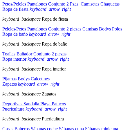
Petos/Peleles
Pantalones
Conjunto 2 Pzas.
Camisetas
Chaquetas
Ropa de fiesta
keyboard_arrow_right
keyboard_backspace
Ropa de fiesta
Peleles/Petos
Pantalones
Conjunto 2 piezas
Camisas
Bodys
Polos
Ropa de baño
keyboard_arrow_right
keyboard_backspace
Ropa de baño
Toallas
Bañador
Conjunto 2 piezas
Ropa interior
keyboard_arrow_right
keyboard_backspace
Ropa interior
Pijamas
Bodys
Calcetines
Zapatos
keyboard_arrow_right
keyboard_backspace
Zapatos
Deportivas
Sandalia
Playa
Patucos
Puericultura
keyboard_arrow_right
keyboard_backspace
Puericultura
Gasas
Baberos
Sábanas coche
Sábanas cuna
Sábanas minicuna