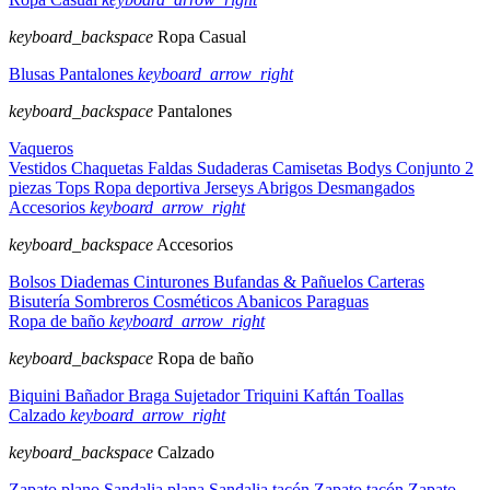
keyboard_backspace
Ropa Casual
Blusas
Pantalones
keyboard_arrow_right
keyboard_backspace
Pantalones
Vaqueros
Vestidos
Chaquetas
Faldas
Sudaderas
Camisetas
Bodys
Conjunto 2
piezas
Tops
Ropa deportiva
Jerseys
Abrigos
Desmangados
Accesorios
keyboard_arrow_right
keyboard_backspace
Accesorios
Bolsos
Diademas
Cinturones
Bufandas & Pañuelos
Carteras
Bisutería
Sombreros
Cosméticos
Abanicos
Paraguas
Ropa de baño
keyboard_arrow_right
keyboard_backspace
Ropa de baño
Biquini
Bañador
Braga
Sujetador
Triquini
Kaftán
Toallas
Calzado
keyboard_arrow_right
keyboard_backspace
Calzado
Zapato plano
Sandalia plana
Sandalia tacón
Zapato tacón
Zapato