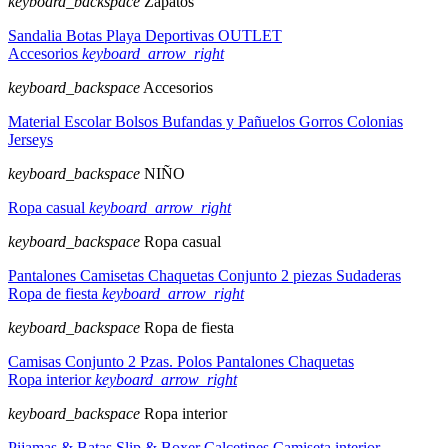
keyboard_backspace
Zapatos
Sandalia
Botas
Playa
Deportivas
OUTLET
Accesorios
keyboard_arrow_right
keyboard_backspace
Accesorios
Material Escolar
Bolsos
Bufandas y Pañuelos
Gorros
Colonias
Jerseys
keyboard_backspace
NIÑO
Ropa casual
keyboard_arrow_right
keyboard_backspace
Ropa casual
Pantalones
Camisetas
Chaquetas
Conjunto 2 piezas
Sudaderas
Ropa de fiesta
keyboard_arrow_right
keyboard_backspace
Ropa de fiesta
Camisas
Conjunto 2 Pzas.
Polos
Pantalones
Chaquetas
Ropa interior
keyboard_arrow_right
keyboard_backspace
Ropa interior
Pijamas & Batas
Slip & Boxer
Calcetines
Camiseta interior