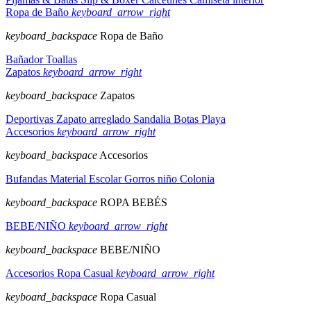
Ropa de Baño
keyboard_arrow_right
keyboard_backspace
Ropa de Baño
Bañador
Toallas
Zapatos
keyboard_arrow_right
keyboard_backspace
Zapatos
Deportivas
Zapato arreglado
Sandalia
Botas
Playa
Accesorios
keyboard_arrow_right
keyboard_backspace
Accesorios
Bufandas
Material Escolar
Gorros niño
Colonia
keyboard_backspace
ROPA BEBÉS
BEBE/NIÑO
keyboard_arrow_right
keyboard_backspace
BEBE/NIÑO
Accesorios
Ropa Casual
keyboard_arrow_right
keyboard_backspace
Ropa Casual