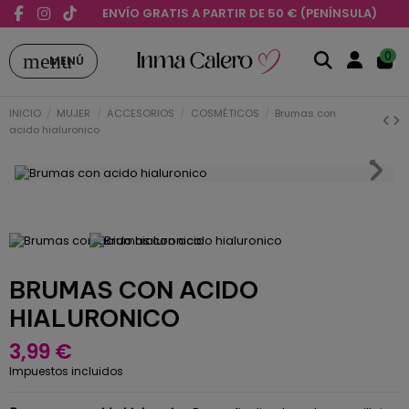
ENVÍO GRATIS A PARTIR DE 50 € (PENÍNSULA)
menu
0
MENÚ
INICIO
MUJER
ACCESORIOS
COSMÉTICOS
Brumas con
acido hialuronico
BRUMAS CON ACIDO
HIALURONICO
3,99 €
Impuestos incluidos