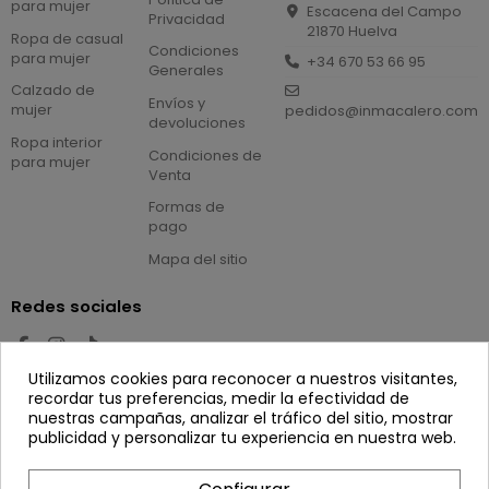
para mujer
Escacena del Campo
Privacidad
21870 Huelva
Ropa de casual
Condiciones
para mujer
+34 670 53 66 95
Generales
Calzado de
Envíos y
mujer
pedidos@inmacalero.com
devoluciones
Ropa interior
Condiciones de
para mujer
Venta
Formas de
pago
Mapa del sitio
Redes sociales
Utilizamos cookies para reconocer a nuestros visitantes,
Newsletter
recordar tus preferencias, medir la efectividad de
nuestras campañas, analizar el tráfico del sitio, mostrar
publicidad y personalizar tu experiencia en nuestra web.