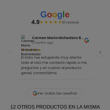
4.9
★
★
★
★
★
91 reviews
Carmen Maria Mohedano Buenestado
2 months ago
★
★
★
★
★
★
★
El trato fue estupendo muy atenta
Inma 
todo el rato me contestó rápido a mis
ofrec
preguntas y en cuanto al producto
artíc
genial, contentísima.
inmej
desde
Leer 
Ver todas las reseñas
12 OTROS PRODUCTOS EN LA MISMA