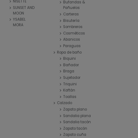
NISETTE
Bufandas &
SUNSET AND
Pañuelos
MOON
Carteras
YSABEL
Bisutería
MORA
Sombreros
Cosméticos
Abanicos
Paraguas
Ropa de baño
Biquini
Bañador
Braga
Sujetador
Triquini
Kaftán
Toallas
Calzado
Zapato plano
Sandalia plana
Sandalia tacón
Zapato tacón
Zapato cuña