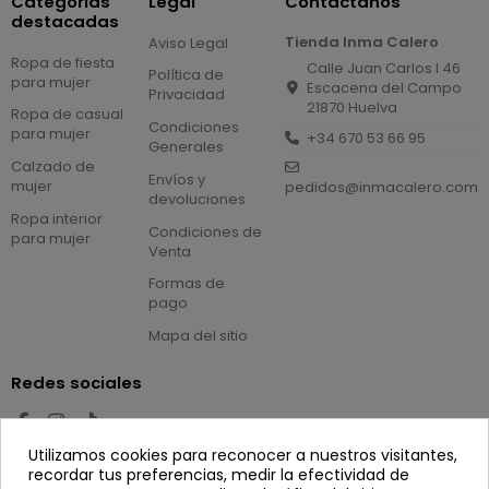
Categorías
Legal
Contáctanos
destacadas
Tienda Inma Calero
Aviso Legal
Ropa de fiesta
Calle Juan Carlos I 46
Política de
para mujer
Escacena del Campo
Privacidad
21870 Huelva
Ropa de casual
Condiciones
para mujer
+34 670 53 66 95
Generales
Calzado de
Envíos y
mujer
pedidos@inmacalero.com
devoluciones
Ropa interior
Condiciones de
para mujer
Venta
Formas de
pago
Mapa del sitio
Redes sociales
Utilizamos cookies para reconocer a nuestros visitantes,
Newsletter
recordar tus preferencias, medir la efectividad de