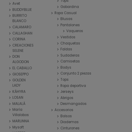
Tops
Avet
Gabardina
BUDDYBLUE
Ropa Casual
BURRITO
Blusas
BLANCO
Pantalones
CALAMARO
Vaqueros
CALLAGHAN
Vestidos
CORINA
Chaquetas
CREACIONES
Faldas
SELENE
Sudaderas
DON
Camisetas
ALGODON
Bodys
EL CABALLO
Conjunto 2 piezas
GIOSEPPO
Tops
GOLDEN
LADY
Ropa deportiva
KÁHYRA
Jerseys
LOSAN
Abrigos
MALALÁ
Desmangados
María
Accesorios
Villalobos
Bolsos
MARLINNA
Diademas
Mysoft
Cinturones