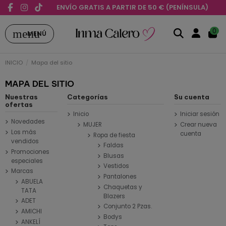
ENVÍO GRATIS A PARTIR DE 50 € (PENÍNSULA)
menu
0
MENÚ
INICIO
Mapa del sitio
MAPA DEL SITIO
Nuestras
Categorías
Su cuenta
ofertas
Inicio
Iniciar sesión
Novedades
MUJER
Crear nueva
Los más
cuenta
Ropa de fiesta
vendidos
Faldas
Promociones
Blusas
especiales
Vestidos
Marcas
Pantalones
ABUELA
Chaquetas y
TATA
Blazers
ADET
Conjunto 2 Pzas.
AMICHI
Bodys
ANKELÍ