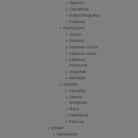
Pijamas
Calcetines
Bodys/braguitas
Polainas
Puericultura
Gasas
Baberos
Sábanas coche
Sábanas cuna
Sábanas
minicuna
Juguetes
Mantitas
Zapatos
Sandalia
Zapato
arreglado
Playa
Deportivas
Patucos
HOGAR
Decoración