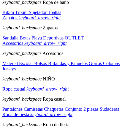
keyboard_backspace
Ropa de baño
Bikini
Trikini
Sujetador
Toallas
Zapatos
keyboard_arrow_right
keyboard_backspace
Zapatos
Sandalia
Botas
Playa
Deportivas
OUTLET
Accesorios
keyboard_arrow_right
keyboard_backspace
Accesorios
Material Escolar
Bolsos
Bufandas y Pañuelos
Gorros
Colonias
Jerseys
keyboard_backspace
NIÑO
Ropa casual
keyboard_arrow_right
keyboard_backspace
Ropa casual
Pantalones
Camisetas
Chaquetas
Conjunto 2 piezas
Sudaderas
Ropa de fiesta
keyboard_arrow_right
keyboard_backspace
Ropa de fiesta