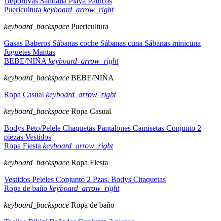
Deportivas
Sandalia
Playa
Patucos
Puericultura
keyboard_arrow_right
keyboard_backspace
Puericultura
Gasas
Baberos
Sábanas coche
Sábanas cuna
Sábanas minicuna
Juguetes
Mantas
BEBE/NIÑA
keyboard_arrow_right
keyboard_backspace
BEBE/NIÑA
Ropa Casual
keyboard_arrow_right
keyboard_backspace
Ropa Casual
Bodys
Peto/Pelele
Chaquetas
Pantalones
Camisetas
Conjunto 2
piezas
Vestidos
Ropa Fiesta
keyboard_arrow_right
keyboard_backspace
Ropa Fiesta
Vestidos
Peleles
Conjunto 2 Pzas.
Bodys
Chaquetas
Ropa de baño
keyboard_arrow_right
keyboard_backspace
Ropa de baño