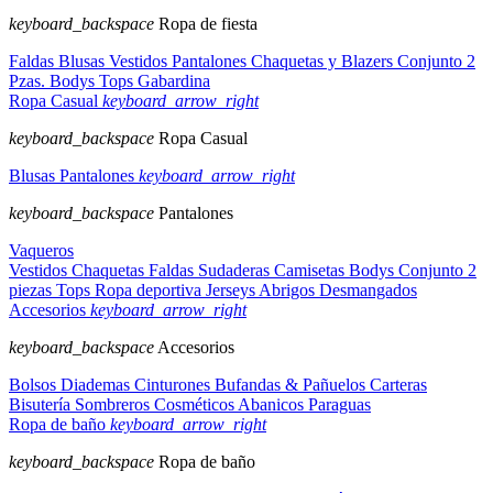
keyboard_backspace
Ropa de fiesta
Faldas
Blusas
Vestidos
Pantalones
Chaquetas y Blazers
Conjunto 2
Pzas.
Bodys
Tops
Gabardina
Ropa Casual
keyboard_arrow_right
keyboard_backspace
Ropa Casual
Blusas
Pantalones
keyboard_arrow_right
keyboard_backspace
Pantalones
Vaqueros
Vestidos
Chaquetas
Faldas
Sudaderas
Camisetas
Bodys
Conjunto 2
piezas
Tops
Ropa deportiva
Jerseys
Abrigos
Desmangados
Accesorios
keyboard_arrow_right
keyboard_backspace
Accesorios
Bolsos
Diademas
Cinturones
Bufandas & Pañuelos
Carteras
Bisutería
Sombreros
Cosméticos
Abanicos
Paraguas
Ropa de baño
keyboard_arrow_right
keyboard_backspace
Ropa de baño