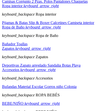
Camisas
Conjunto 2 Pzas.
Polos
Pantalones
Chaquetas
Ropa interior
keyboard_arrow_right
keyboard_backspace
Ropa interior
Pijamas & Batas
Slip & Boxer
Calcetines
Camiseta interior
Ropa de Baño
keyboard_arrow_right
keyboard_backspace
Ropa de Baño
Bañador
Toallas
Zapatos
keyboard_arrow_right
keyboard_backspace
Zapatos
Deportivas
Zapato arreglado
Sandalia
Botas
Playa
Accesorios
keyboard_arrow_right
keyboard_backspace
Accesorios
Bufandas
Material Escolar
Gorros niño
Colonia
keyboard_backspace
ROPA BEBÉS
BEBE/NIÑO
keyboard_arrow_right