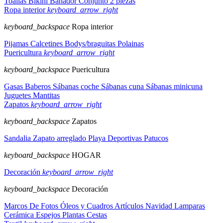
Toallas
Bikini
Bañador
Conjunto 2 piezas
Ropa interior
keyboard_arrow_right
keyboard_backspace
Ropa interior
Pijamas
Calcetines
Bodys/braguitas
Polainas
Puericultura
keyboard_arrow_right
keyboard_backspace
Puericultura
Gasas
Baberos
Sábanas coche
Sábanas cuna
Sábanas minicuna
Juguetes
Mantitas
Zapatos
keyboard_arrow_right
keyboard_backspace
Zapatos
Sandalia
Zapato arreglado
Playa
Deportivas
Patucos
keyboard_backspace
HOGAR
Decoración
keyboard_arrow_right
keyboard_backspace
Decoración
Marcos De Fotos
Óleos y Cuadros
Artículos Navidad
Lamparas
Cerámica
Espejos
Plantas
Cestas