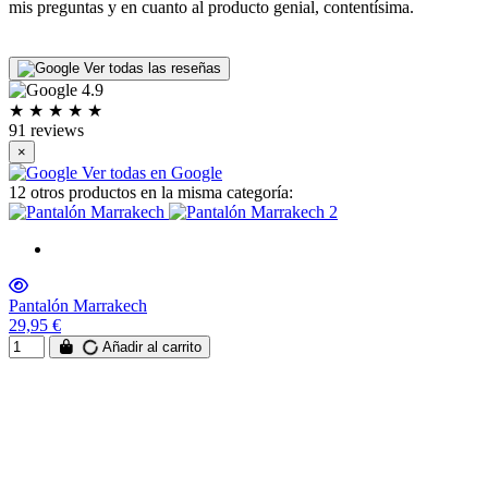
mis preguntas y en cuanto al producto genial, contentísima.
p
P
L
Ver todas las reseñas
4.9
★
★
★
★
★
91 reviews
×
Ver todas en Google
12 otros productos en la misma categoría:
Pantalón Marrakech
29,95 €
Añadir al carrito