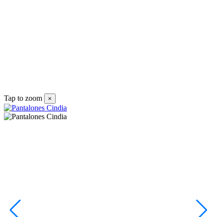
P
1
Tap to zoom
×