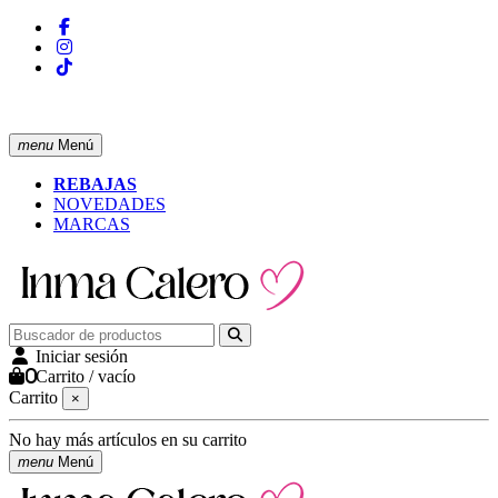
ENVÍO GRATIS A PARTIR DE 50 € (PENÍNSULA)
menu
Menú
REBAJAS
NOVEDADES
MARCAS
Iniciar sesión
0
Carrito
/
vacío
Carrito
×
No hay más artículos en su carrito
menu
Menú