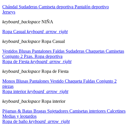
Chándal
Sudaderas
Camiseta deportiva
Pantalón deportivo
Jerseys
keyboard_backspace
NIÑA
Ropa Casual
keyboard_arrow_right
keyboard_backspace
Ropa Casual
Vestidos
Blusas
Pantalones
Faldas
Sudaderas
Chaquetas
Camisetas
Conjunto 2 Pzas.
Ropa deportiva
Ropa de Fiesta
keyboard_arrow_right
keyboard_backspace
Ropa de Fiesta
Monos
Blusas
Pantalones
Vestido
Chaqueta
Faldas
Conjunto 2
piezas
Ropa interior
keyboard_arrow_right
keyboard_backspace
Ropa interior
Pijamas & Batas
Bragas
Sujetadores
Camisetas interiores
Calcetines
Medias y leotardos
Ropa de baño
keyboard_arrow_right