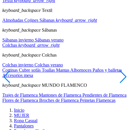
Textil
keyboard_arrow_right
keyboard_backspace
Textil
Almohadas
Cojines
Sábanas
keyboard_arrow_right
keyboard_backspace
Sábanas
Sábanas invierno
Sábanas verano
Colchas
keyboard_arrow_right
keyboard_backspace
Colchas
Colchas invierno
Colchas verano
Cortinas
Cubre sofás
Toallas
Mantas
Albornoces
Paños y balletas
Accesorios mesa
keyboard_backspace
MUNDO FLAMENCO
Trajes de Flamenca
Mantones de Flamenca
Pendientes de Flamenca
Flores de Flamenca
Broches de Flamenca
Peinetas Flamencas
Inicio
MUJER
Ropa Casual
Pantalones