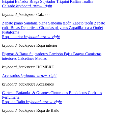
Biquini
Bañador
Braga
Sujetador
Triquini
Kaftán
Toallas
Calzado
keyboard_arrow_right
keyboard_backspace
Calzado
Zapato plano
Sandalia plana
Sandalia tacón
Zapato tacón
Zapato
cuña
Botas
Deportivas
Chanclas playeras
Zapatillas casa
Outlet
Plataforma
Ropa interior
keyboard_arrow_right
keyboard_backspace
Ropa interior
Pijamas & Batas
Sujetadores
Camisón
Fajas
Bragas
Camisetas
interiores
Calcetines
Medias
keyboard_backspace
HOMBRE
Accesorios
keyboard_arrow_right
keyboard_backspace
Accesorios
Carteras
Bufandas & Guantes
Cinturones
Bandoleras
Corbatas
Perfumeria
Ropa de Baño
keyboard_arrow_right
keyboard_backspace
Ropa de Baño