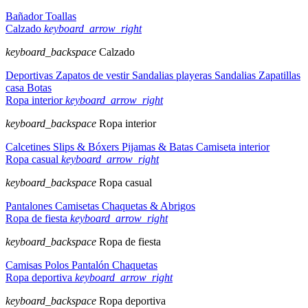
Bañador
Toallas
Calzado
keyboard_arrow_right
keyboard_backspace
Calzado
Deportivas
Zapatos de vestir
Sandalias playeras
Sandalias
Zapatillas
casa
Botas
Ropa interior
keyboard_arrow_right
keyboard_backspace
Ropa interior
Calcetines
Slips & Bóxers
Pijamas & Batas
Camiseta interior
Ropa casual
keyboard_arrow_right
keyboard_backspace
Ropa casual
Pantalones
Camisetas
Chaquetas & Abrigos
Ropa de fiesta
keyboard_arrow_right
keyboard_backspace
Ropa de fiesta
Camisas
Polos
Pantalón
Chaquetas
Ropa deportiva
keyboard_arrow_right
keyboard_backspace
Ropa deportiva