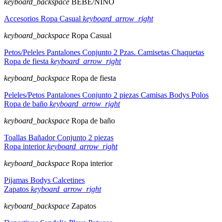
keyboard_backspace
BEBE/NIÑO
Accesorios
Ropa Casual
keyboard_arrow_right
keyboard_backspace
Ropa Casual
Petos/Peleles
Pantalones
Conjunto 2 Pzas.
Camisetas
Chaquetas
Ropa de fiesta
keyboard_arrow_right
keyboard_backspace
Ropa de fiesta
Peleles/Petos
Pantalones
Conjunto 2 piezas
Camisas
Bodys
Polos
Ropa de baño
keyboard_arrow_right
keyboard_backspace
Ropa de baño
Toallas
Bañador
Conjunto 2 piezas
Ropa interior
keyboard_arrow_right
keyboard_backspace
Ropa interior
Pijamas
Bodys
Calcetines
Zapatos
keyboard_arrow_right
keyboard_backspace
Zapatos