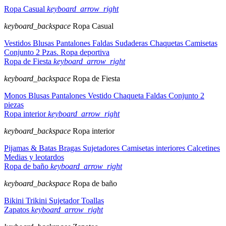
Ropa Casual
keyboard_arrow_right
keyboard_backspace
Ropa Casual
Vestidos
Blusas
Pantalones
Faldas
Sudaderas
Chaquetas
Camisetas
Conjunto 2 Pzas.
Ropa deportiva
Ropa de Fiesta
keyboard_arrow_right
keyboard_backspace
Ropa de Fiesta
Monos
Blusas
Pantalones
Vestido
Chaqueta
Faldas
Conjunto 2
piezas
Ropa interior
keyboard_arrow_right
keyboard_backspace
Ropa interior
Pijamas & Batas
Bragas
Sujetadores
Camisetas interiores
Calcetines
Medias y leotardos
Ropa de baño
keyboard_arrow_right
keyboard_backspace
Ropa de baño
Bikini
Trikini
Sujetador
Toallas
Zapatos
keyboard_arrow_right