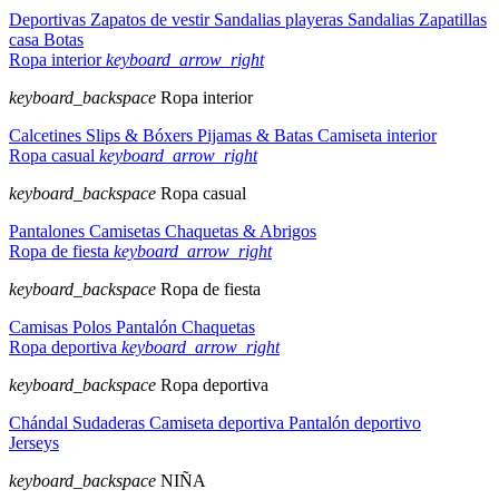
Deportivas
Zapatos de vestir
Sandalias playeras
Sandalias
Zapatillas
casa
Botas
Ropa interior
keyboard_arrow_right
keyboard_backspace
Ropa interior
Calcetines
Slips & Bóxers
Pijamas & Batas
Camiseta interior
Ropa casual
keyboard_arrow_right
keyboard_backspace
Ropa casual
Pantalones
Camisetas
Chaquetas & Abrigos
Ropa de fiesta
keyboard_arrow_right
keyboard_backspace
Ropa de fiesta
Camisas
Polos
Pantalón
Chaquetas
Ropa deportiva
keyboard_arrow_right
keyboard_backspace
Ropa deportiva
Chándal
Sudaderas
Camiseta deportiva
Pantalón deportivo
Jerseys
keyboard_backspace
NIÑA