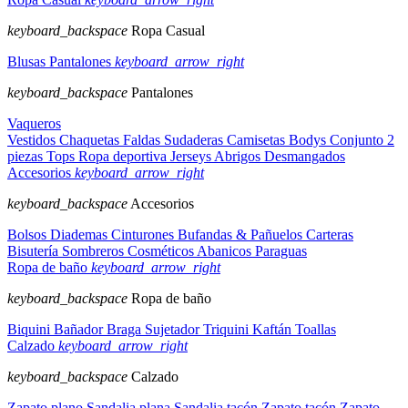
keyboard_backspace
Ropa Casual
Blusas
Pantalones
keyboard_arrow_right
keyboard_backspace
Pantalones
Vaqueros
Vestidos
Chaquetas
Faldas
Sudaderas
Camisetas
Bodys
Conjunto 2
piezas
Tops
Ropa deportiva
Jerseys
Abrigos
Desmangados
Accesorios
keyboard_arrow_right
keyboard_backspace
Accesorios
Bolsos
Diademas
Cinturones
Bufandas & Pañuelos
Carteras
Bisutería
Sombreros
Cosméticos
Abanicos
Paraguas
Ropa de baño
keyboard_arrow_right
keyboard_backspace
Ropa de baño
Biquini
Bañador
Braga
Sujetador
Triquini
Kaftán
Toallas
Calzado
keyboard_arrow_right
keyboard_backspace
Calzado
Zapato plano
Sandalia plana
Sandalia tacón
Zapato tacón
Zapato