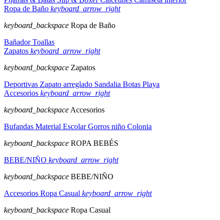
Ropa de Baño
keyboard_arrow_right
keyboard_backspace
Ropa de Baño
Bañador
Toallas
Zapatos
keyboard_arrow_right
keyboard_backspace
Zapatos
Deportivas
Zapato arreglado
Sandalia
Botas
Playa
Accesorios
keyboard_arrow_right
keyboard_backspace
Accesorios
Bufandas
Material Escolar
Gorros niño
Colonia
keyboard_backspace
ROPA BEBÉS
BEBE/NIÑO
keyboard_arrow_right
keyboard_backspace
BEBE/NIÑO
Accesorios
Ropa Casual
keyboard_arrow_right
keyboard_backspace
Ropa Casual