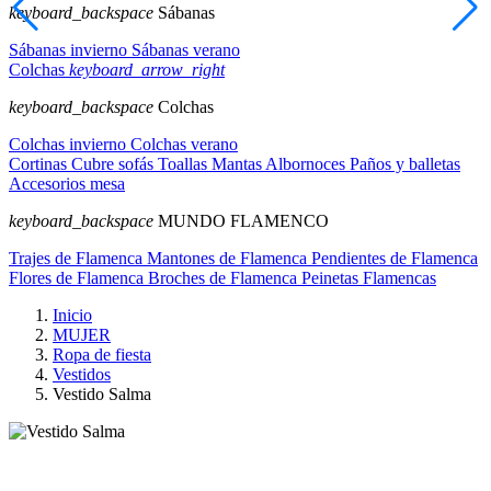
keyboard_backspace
Sábanas
Sábanas invierno
Sábanas verano
Colchas
keyboard_arrow_right
keyboard_backspace
Colchas
Colchas invierno
Colchas verano
Cortinas
Cubre sofás
Toallas
Mantas
Albornoces
Paños y balletas
Accesorios mesa
keyboard_backspace
MUNDO FLAMENCO
Trajes de Flamenca
Mantones de Flamenca
Pendientes de Flamenca
Flores de Flamenca
Broches de Flamenca
Peinetas Flamencas
Inicio
MUJER
Ropa de fiesta
Vestidos
Vestido Salma