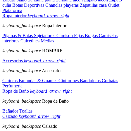
cuña
Botas
Deportivas
Chanclas playeras
Zapatillas casa
Outlet
Plataforma
Ropa interior
keyboard_arrow_right
keyboard_backspace
Ropa interior
Pijamas & Batas
Sujetadores
Camisón
Fajas
Bragas
Camisetas
interiores
Calcetines
Medias
keyboard_backspace
HOMBRE
Accesorios
keyboard_arrow_right
keyboard_backspace
Accesorios
Carteras
Bufandas & Guantes
Cinturones
Bandoleras
Corbatas
Perfumeria
Ropa de Baño
keyboard_arrow_right
keyboard_backspace
Ropa de Baño
Bañador
Toallas
Calzado
keyboard_arrow_right
keyboard_backspace
Calzado