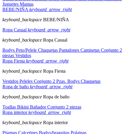
Juguetes
Mantas
BEBE/NIÑA
keyboard_arrow_right
keyboard_backspace
BEBE/NIÑA
Ropa Casual
keyboard_arrow_right
keyboard_backspace
Ropa Casual
Bodys
Peto/Pelele
Chaquetas
Pantalones
Camisetas
Conjunto 2
piezas
Vestidos
Ropa Fiesta
keyboard_arrow_right
keyboard_backspace
Ropa Fiesta
Vestidos
Peleles
Conjunto 2 Pzas.
Bodys
Chaquetas
Ropa de baño
keyboard_arrow_right
keyboard_backspace
Ropa de baño
Toallas
Bikini
Bañador
Conjunto 2 piezas
Ropa interior
keyboard_arrow_right
keyboard_backspace
Ropa interior
Pijamas
Calcetines
Bodys/braguitas
Polainas