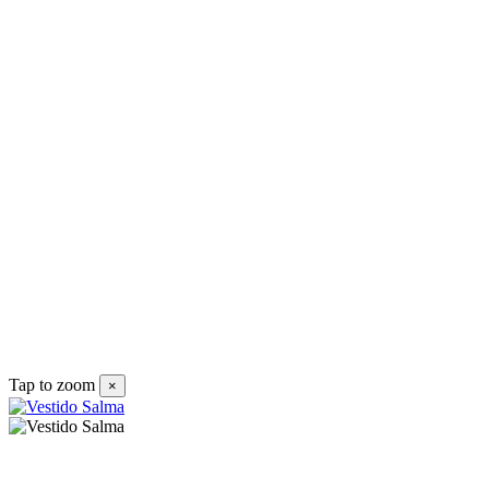
I
3
Tap to zoom
×