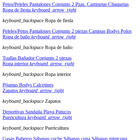
Petos/Peleles
Pantalones
Conjunto 2 Pzas.
Camisetas
Chaquetas
Ropa de fiesta
keyboard_arrow_right
keyboard_backspace
Ropa de fiesta
Peleles/Petos
Pantalones
Conjunto 2 piezas
Camisas
Bodys
Polos
Ropa de baño
keyboard_arrow_right
keyboard_backspace
Ropa de baño
Toallas
Bañador
Conjunto 2 piezas
Ropa interior
keyboard_arrow_right
keyboard_backspace
Ropa interior
Pijamas
Bodys
Calcetines
Zapatos
keyboard_arrow_right
keyboard_backspace
Zapatos
Deportivas
Sandalia
Playa
Patucos
Puericultura
keyboard_arrow_right
keyboard_backspace
Puericultura
Gasas
Baberos
Sábanas coche
Sábanas cuna
Sábanas minicuna