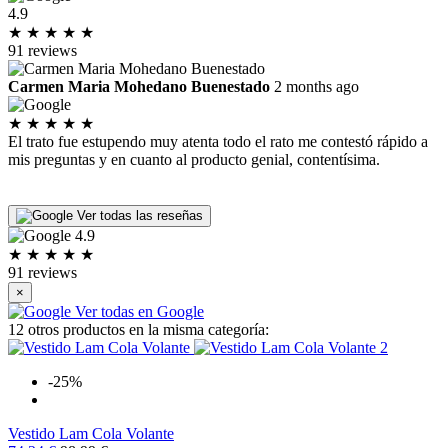
4.9
★
★
★
★
★
91 reviews
Carmen Maria Mohedano Buenestado
2 months ago
★
★
★
★
★
El trato fue estupendo muy atenta todo el rato me contestó rápido a
I
mis preguntas y en cuanto al producto genial, contentísima.
p
P
L
Ver todas las reseñas
4.9
★
★
★
★
★
91 reviews
×
Ver todas en Google
12 otros productos en la misma categoría:
-25%
Vestido Lam Cola Volante