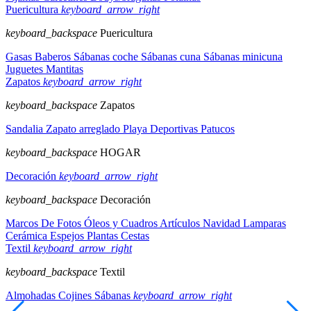
Puericultura
keyboard_arrow_right
keyboard_backspace
Puericultura
Gasas
Baberos
Sábanas coche
Sábanas cuna
Sábanas minicuna
Juguetes
Mantitas
Zapatos
keyboard_arrow_right
keyboard_backspace
Zapatos
Sandalia
Zapato arreglado
Playa
Deportivas
Patucos
keyboard_backspace
HOGAR
Decoración
keyboard_arrow_right
keyboard_backspace
Decoración
Marcos De Fotos
Óleos y Cuadros
Artículos Navidad
Lamparas
Cerámica
Espejos
Plantas
Cestas
Textil
keyboard_arrow_right
keyboard_backspace
Textil
Almohadas
Cojines
Sábanas
keyboard_arrow_right