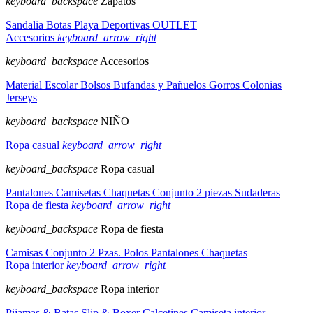
keyboard_backspace
Zapatos
Sandalia
Botas
Playa
Deportivas
OUTLET
Accesorios
keyboard_arrow_right
keyboard_backspace
Accesorios
Material Escolar
Bolsos
Bufandas y Pañuelos
Gorros
Colonias
Jerseys
keyboard_backspace
NIÑO
Ropa casual
keyboard_arrow_right
keyboard_backspace
Ropa casual
Pantalones
Camisetas
Chaquetas
Conjunto 2 piezas
Sudaderas
Ropa de fiesta
keyboard_arrow_right
keyboard_backspace
Ropa de fiesta
Camisas
Conjunto 2 Pzas.
Polos
Pantalones
Chaquetas
Ropa interior
keyboard_arrow_right
keyboard_backspace
Ropa interior
Pijamas & Batas
Slip & Boxer
Calcetines
Camiseta interior